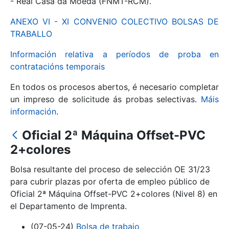
- Real Casa da Moeda (FNMT-RCM).
ANEXO VI - XI CONVENIO COLECTIVO BOLSAS DE
Mostrar/Ocultar
TRABALLO
Información relativa a períodos de proba en
contratacións temporais
En todos os procesos abertos, é necesario completar
un impreso de solicitude ás probas selectivas.
Máis
información
.
Oficial 2ª Máquina Offset-PVC
Mostrar/Ocultar
2+colores
Mostrar/Ocultar
Bolsa resultante del proceso de selección OE 31/23
para cubrir plazas por oferta de empleo público de
Oficial 2ª Máquina Offset-PVC 2+colores (Nivel 8) en
el Departamento de Imprenta.
Mostrar/Ocultar
(07-05-24)
Bolsa de trabajo