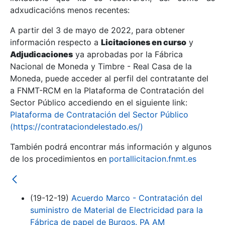
adxudicacións menos recentes:
Mostrar/Ocultar
A partir del 3 de mayo de 2022, para obtener
información respecto a
Licitaciones en curso
y
Mostrar/Ocultar
Adjudicaciones
ya aprobadas por la Fábrica
Mostrar/Ocultar
Nacional de Moneda y Timbre - Real Casa de la
Moneda, puede acceder al perfil del contratante del
a FNMT-RCM en la Plataforma de Contratación del
Sector Público accediendo en el siguiente link:
Plataforma de Contratación del Sector Público
(https://contrataciondelestado.es/)
También podrá encontrar más información y algunos
de los procedimientos en
portallicitacion.fnmt.es
Mostrar/Ocultar
(19-12-19)
Acuerdo Marco - Contratación del
suministro de Material de Electricidad para la
Fábrica de papel de Burgos. PA AM