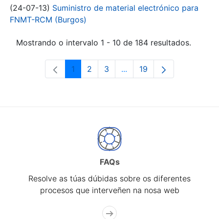
(24-07-13)
Suministro de material electrónico para
FNMT-RCM (Burgos)
Mostrando o intervalo 1 - 10 de 184 resultados.
1
2
3
...
19
Páxina
Páxina
Páxina
Páxinas intermedias Use 
Páxina
FAQs
Resolve as túas dúbidas sobre os diferentes
procesos que interveñen na nosa web