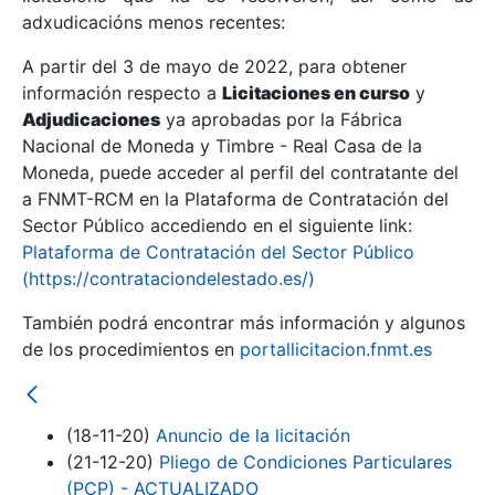
adxudicacións menos recentes:
Mostrar/Ocultar
A partir del 3 de mayo de 2022, para obtener
información respecto a
Licitaciones en curso
y
Mostrar/Ocultar
Adjudicaciones
ya aprobadas por la Fábrica
Mostrar/Ocultar
Nacional de Moneda y Timbre - Real Casa de la
Moneda, puede acceder al perfil del contratante del
a FNMT-RCM en la Plataforma de Contratación del
Sector Público accediendo en el siguiente link:
Plataforma de Contratación del Sector Público
(https://contrataciondelestado.es/)
También podrá encontrar más información y algunos
de los procedimientos en
portallicitacion.fnmt.es
Mostrar/Ocultar
(18-11-20)
Anuncio de la licitación
(21-12-20)
Pliego de Condiciones Particulares
(PCP) - ACTUALIZADO