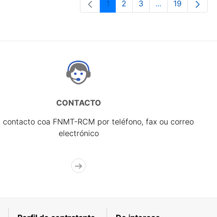
1
2
3
...
19
Páxina
Páxina
Páxina
Páxinas interme
Páxina
CONTACTO
 contacto coa FNMT-RCM por teléfono, fax ou correo
electrónico