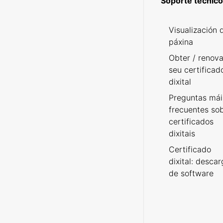
Soporte técnico
Visualización 
páxina
Obter / renova
seu certificad
dixital
Preguntas mái
frecuentes so
certificados
dixitais
Certificado
dixital: desca
de software