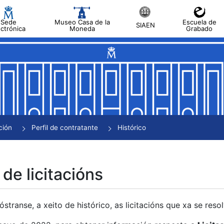
Sede
Museo Casa de la
Escuela de
SIAEN
ectrónica
Moneda
Grabado
tar
tar
tar
tar
ción
Perfil de contratante
Histórico
tar
 de licitacións
transe, a xeito de histórico, as licitacións que xa se res