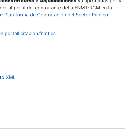
ciones en curso
y
Adjudicaciones
ya aprobadas por la
er al perfil del contratante del a FNMT-RCM en la
k:
Plataforma de Contratación del Sector Público
en
portallicitacion.fnmt.es
ato XML