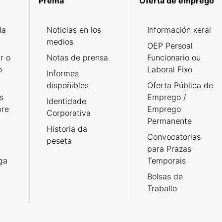
Prema
Oferta de emprego
da
Noticias en los
Información xeral
medios
OEP Persoal
r o
Notas de prensa
Funcionario ou
o
Laboral Fixo
Informes
dispoñibles
Oferta Pública de
s
Emprego /
Identidade
bre
Emprego
Corporativa
Permanente
Historia da
Convocatorias
peseta
para Prazas
rga
Temporais
Bolsas de
Traballo