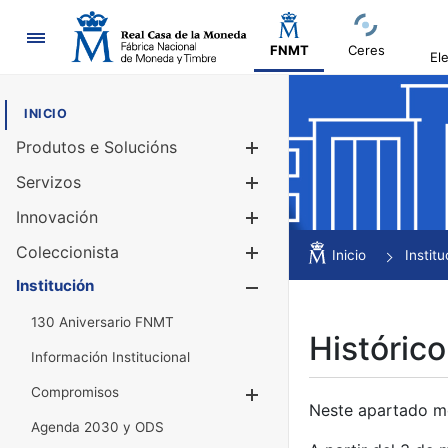
Navegación
FNMT
Ceres
El
INICIO
Produtos e Solucións
Mostrar/Ocul
Servizos
Mostrar/Ocul
Innovación
Mostrar/Ocul
Coleccionista
Mostrar/Ocul
Inicio
Institu
Institución
Mostrar/Ocul
130 Aniversario FNMT
Histórico
Información Institucional
Compromisos
Mostrar/Ocultar
Neste apartado mós
Agenda 2030 y ODS