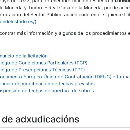
 mayo de 2022, para obtener información respecto a
Licita
de Moneda y Timbre - Real Casa de la Moneda, puede acced
ratación del Sector Público accediendo en el siguiente lin
iondelestado.es/)
ontrar más información y algunos de los procedimientos 
r
nuncio de la licitación
liego de Condiciones Particulares (PCP)
liego de Prescripciones Técnicas (PPT)
ocumento Europeo Único de Contratación (DEUC) - form
nuncio de modificación de fechas previstas
uspensión de fechas de apertura de sobres
tar
o de adxudicacións