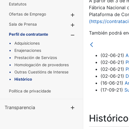
A partir del 3 de
Estatutos
Fábrica Nacional 
Plataforma de Cont
Ofertas de Emprego
Mostrar/Ocultar
(https://contratac
Sala de Prensa
Mostrar/Ocultar
También podrá enc
Perfil de contratante
Mostrar/Oculta
Adquisiciones
Enajenaciones
(02-06-21)
A
Prestación de Servizos
(02-06-21)
P
Homologación de provedores
(02-06-21)
P
Outras Cuestións de Interese
(02-06-21)
D
Histórico
(16-06-21)
A
(17-09-21)
S
Política de privacidade
Transparencia
Mostrar/Ocul
Históric