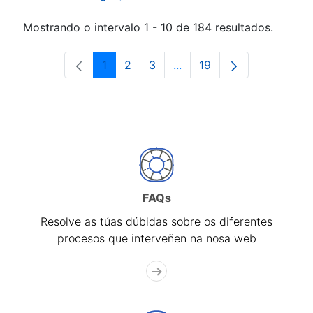
Mostrando o intervalo 1 - 10 de 184 resultados.
1
2
3
...
19
Páxina
Páxina
Páxina
Páxinas intermedias Use 
Páxina
FAQs
Resolve as túas dúbidas sobre os diferentes
procesos que interveñen na nosa web