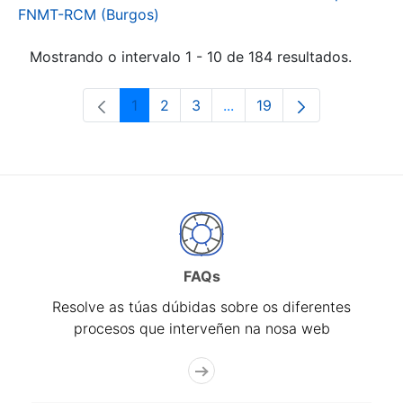
FNMT-RCM (Burgos)
Mostrando o intervalo 1 - 10 de 184 resultados.
1
2
3
...
19
Páxina
Páxina
Páxina
Páxinas intermedias Use 
Páxina
FAQs
Resolve as túas dúbidas sobre os diferentes
procesos que interveñen na nosa web