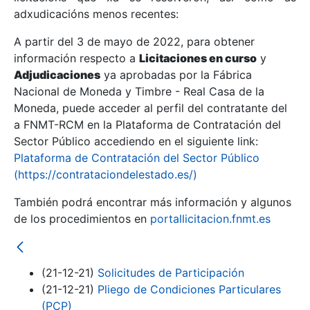
adxudicacións menos recentes:
Mostrar/Ocultar
A partir del 3 de mayo de 2022, para obtener
información respecto a
Licitaciones en curso
y
Mostrar/Ocultar
Adjudicaciones
ya aprobadas por la Fábrica
Mostrar/Ocultar
Nacional de Moneda y Timbre - Real Casa de la
Moneda, puede acceder al perfil del contratante del
a FNMT-RCM en la Plataforma de Contratación del
Sector Público accediendo en el siguiente link:
Plataforma de Contratación del Sector Público
(https://contrataciondelestado.es/)
También podrá encontrar más información y algunos
de los procedimientos en
portallicitacion.fnmt.es
Mostrar/Ocultar
(21-12-21)
Solicitudes de Participación
(21-12-21)
Pliego de Condiciones Particulares
(PCP)