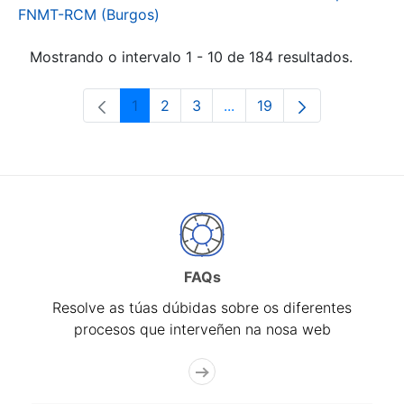
FNMT-RCM (Burgos)
Mostrando o intervalo 1 - 10 de 184 resultados.
1
2
3
...
19
Páxina
Páxina
Páxina
Páxinas intermedias Use 
Páxina
FAQs
Resolve as túas dúbidas sobre os diferentes
procesos que interveñen na nosa web