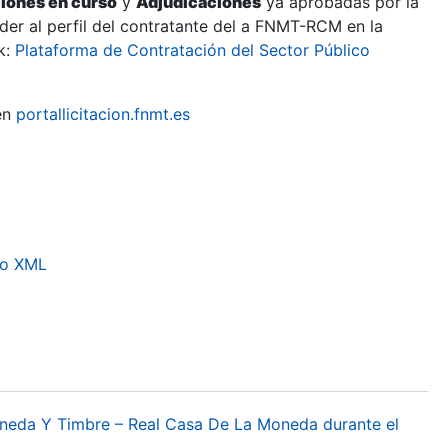
ciones en curso
y
Adjudicaciones
ya aprobadas por la
er al perfil del contratante del a FNMT-RCM en la
k:
Plataforma de Contratación del Sector Público
en
portallicitacion.fnmt.es
to XML
oneda Y Timbre – Real Casa De La Moneda durante el