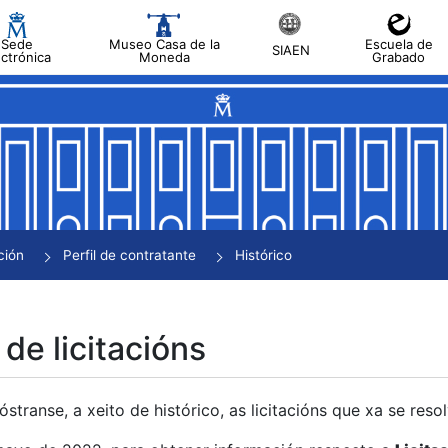
Sede
Museo Casa de la
Escuela de
SIAEN
ectrónica
Moneda
Grabado
tar
tar
tar
tar
ción
Perfil de contratante
Histórico
tar
 de licitacións
transe, a xeito de histórico, as licitacións que xa se res