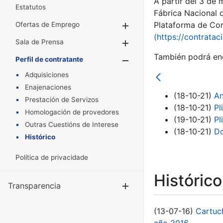
A partir del 3 de
Estatutos
Fábrica Nacional 
Plataforma de Cont
Ofertas de Emprego
Mostrar/Ocultar
(https://contratac
Sala de Prensa
Mostrar/Ocultar
También podrá enc
Perfil de contratante
Mostrar/Oculta
Adquisiciones
Enajenaciones
(18-10-21)
An
Prestación de Servizos
(18-10-21)
Pl
Homologación de provedores
(19-10-21)
Pl
Outras Cuestións de Interese
(18-10-21)
Do
Histórico
Política de privacidade
Históric
Transparencia
Mostrar/Ocul
(13-07-16)
Cartuc