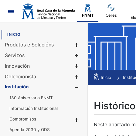
Navegación
FNMT
Ceres
El
INICIO
Produtos e Solucións
Mostrar/Ocul
Servizos
Mostrar/Ocul
Innovación
Mostrar/Ocul
Coleccionista
Mostrar/Ocul
Inicio
Institu
Institución
Mostrar/Ocul
130 Aniversario FNMT
Histórico
Información Institucional
Compromisos
Mostrar/Ocultar
Neste apartado mós
Agenda 2030 y ODS