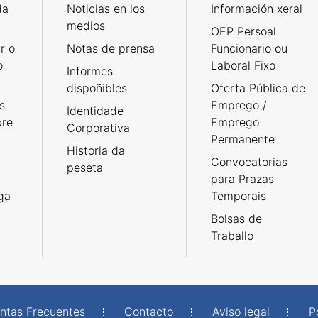
da
Noticias en los
Información xeral
medios
OEP Persoal
r o
Notas de prensa
Funcionario ou
o
Laboral Fixo
Informes
dispoñibles
Oferta Pública de
s
Emprego /
Identidade
bre
Emprego
Corporativa
Permanente
Historia da
Convocatorias
peseta
para Prazas
rga
Temporais
Bolsas de
Traballo
ntas Frecuentes
Contacto
Aviso legal
P