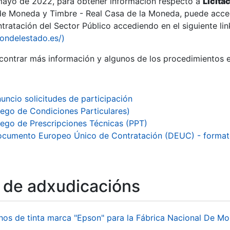
 mayo de 2022, para obtener información respecto a
Licita
de Moneda y Timbre - Real Casa de la Moneda, puede acced
ratación del Sector Público accediendo en el siguiente lin
iondelestado.es/)
ontrar más información y algunos de los procedimientos 
r
uncio solicitudes de participación
iego de Condiciones Particulares)
iego de Prescripciones Técnicas (PPT)
cumento Europeo Único de Contratación (DEUC) - forma
o de adxudicacións
tar
hos de tinta marca "Epson" para la Fábrica Nacional De M