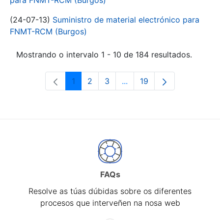
para FNMT-RCM (Burgos)
(24-07-13)
Suministro de material electrónico para
FNMT-RCM (Burgos)
Mostrando o intervalo 1 - 10 de 184 resultados.
1
2
3
...
19
Páxina
Páxina
Páxina
Páxinas intermedias Use 
Páxina
FAQs
Resolve as túas dúbidas sobre os diferentes
procesos que interveñen na nosa web