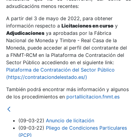
adxudicacións menos recentes:
Mostrar/Ocultar
A partir del 3 de mayo de 2022, para obtener
información respecto a
Licitaciones en curso
y
Mostrar/Ocultar
Adjudicaciones
ya aprobadas por la Fábrica
Mostrar/Ocultar
Nacional de Moneda y Timbre - Real Casa de la
Moneda, puede acceder al perfil del contratante del
a FNMT-RCM en la Plataforma de Contratación del
Sector Público accediendo en el siguiente link:
Plataforma de Contratación del Sector Público
(https://contrataciondelestado.es/)
También podrá encontrar más información y algunos
de los procedimientos en
portallicitacion.fnmt.es
Mostrar/Ocultar
(09-03-22)
Anuncio de licitación
(09-03-22)
Pliego de Condiciones Particulares
(PCP)