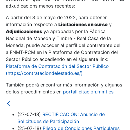
adxudicacións menos recentes:
Mostrar/Ocultar
A partir del 3 de mayo de 2022, para obtener
información respecto a
Licitaciones en curso
y
Mostrar/Ocultar
Adjudicaciones
ya aprobadas por la Fábrica
Mostrar/Ocultar
Nacional de Moneda y Timbre - Real Casa de la
Moneda, puede acceder al perfil del contratante del
a FNMT-RCM en la Plataforma de Contratación del
Sector Público accediendo en el siguiente link:
Plataforma de Contratación del Sector Público
(https://contrataciondelestado.es/)
También podrá encontrar más información y algunos
de los procedimientos en
portallicitacion.fnmt.es
Mostrar/Ocultar
(27-07-18)
RECTIFICACION: Anuncio de
Solicitudes de Participación
(25-07-18)
Pliego de Condiciones Particulares