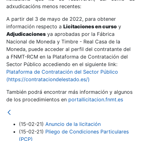
adxudicacións menos recentes:
Mostrar/Ocultar
A partir del 3 de mayo de 2022, para obtener
información respecto a
Licitaciones en curso
y
Mostrar/Ocultar
Adjudicaciones
ya aprobadas por la Fábrica
Mostrar/Ocultar
Nacional de Moneda y Timbre - Real Casa de la
Moneda, puede acceder al perfil del contratante del
a FNMT-RCM en la Plataforma de Contratación del
Sector Público accediendo en el siguiente link:
Plataforma de Contratación del Sector Público
(https://contrataciondelestado.es/)
También podrá encontrar más información y algunos
de los procedimientos en
portallicitacion.fnmt.es
Mostrar/Ocultar
(15-02-21)
Anuncio de la licitación
(15-02-21)
Pliego de Condiciones Particulares
(PCP)