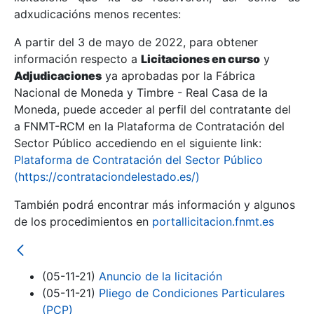
adxudicacións menos recentes:
Mostrar/Ocultar
A partir del 3 de mayo de 2022, para obtener
información respecto a
Licitaciones en curso
y
Mostrar/Ocultar
Adjudicaciones
ya aprobadas por la Fábrica
Mostrar/Ocultar
Nacional de Moneda y Timbre - Real Casa de la
Moneda, puede acceder al perfil del contratante del
a FNMT-RCM en la Plataforma de Contratación del
Sector Público accediendo en el siguiente link:
Plataforma de Contratación del Sector Público
(https://contrataciondelestado.es/)
También podrá encontrar más información y algunos
de los procedimientos en
portallicitacion.fnmt.es
Mostrar/Ocultar
(05-11-21)
Anuncio de la licitación
(05-11-21)
Pliego de Condiciones Particulares
(PCP)