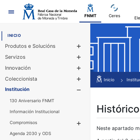
Navegación
FNMT
Ceres
El
INICIO
Produtos e Solucións
Mostrar/Ocul
Servizos
Mostrar/Ocul
Innovación
Mostrar/Ocul
Coleccionista
Mostrar/Ocul
Inicio
Institu
Institución
Mostrar/Ocul
130 Aniversario FNMT
Histórico
Información Institucional
Compromisos
Mostrar/Ocultar
Neste apartado mós
Agenda 2030 y ODS