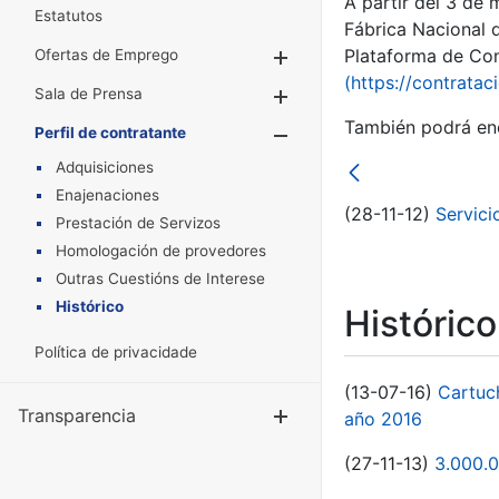
A partir del 3 de
Estatutos
Fábrica Nacional 
Plataforma de Cont
Ofertas de Emprego
Mostrar/Ocultar
(https://contratac
Sala de Prensa
Mostrar/Ocultar
También podrá enc
Perfil de contratante
Mostrar/Oculta
Adquisiciones
Enajenaciones
(28-11-12)
Servici
Prestación de Servizos
Homologación de provedores
Outras Cuestións de Interese
Histórico
Históric
Política de privacidade
(13-07-16)
Cartuc
Transparencia
Mostrar/Ocul
año 2016
(27-11-13)
3.000.0