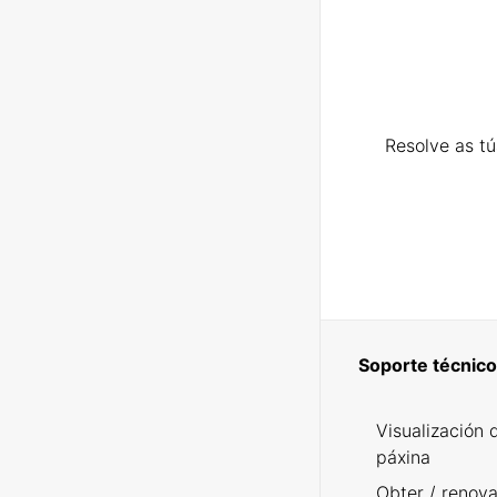
Resolve as t
Soporte técnico
Visualización 
páxina
Obter / renova