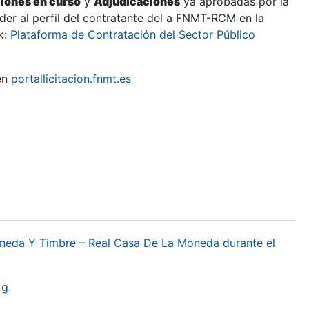
ciones en curso
y
Adjudicaciones
ya aprobadas por la
er al perfil del contratante del a FNMT-RCM en la
k:
Plataforma de Contratación del Sector Público
en
portallicitacion.fnmt.es
oneda Y Timbre – Real Casa De La Moneda durante el
g.