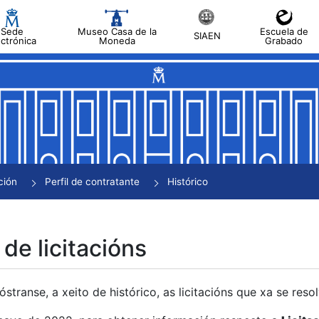
Sede
Museo Casa de la
Escuela de
SIAEN
ectrónica
Moneda
Grabado
tar
tar
tar
tar
ción
Perfil de contratante
Histórico
tar
 de licitacións
transe, a xeito de histórico, as licitacións que xa se res