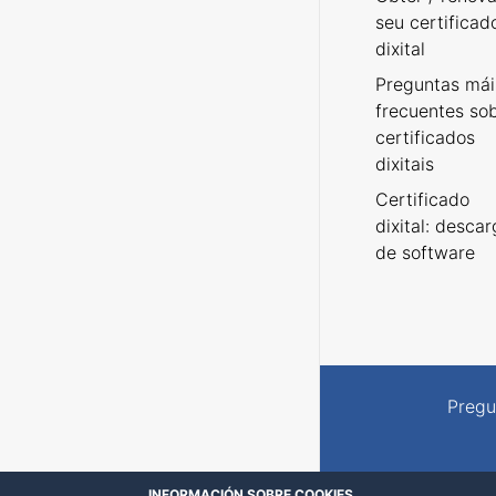
seu certificad
dixital
Preguntas mái
frecuentes so
certificados
dixitais
Certificado
dixital: desca
de software
Pregu
INFORMACIÓN SOBRE COOKIES