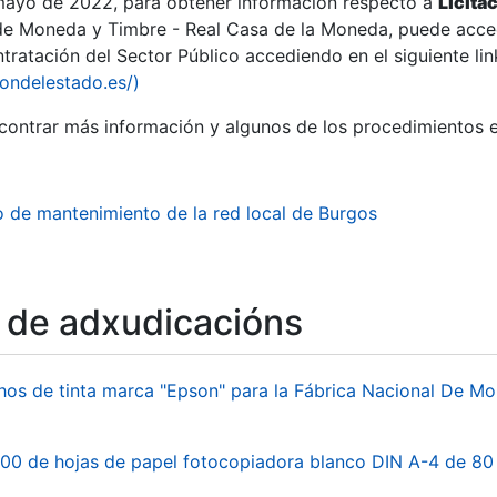
 mayo de 2022, para obtener información respecto a
Licita
de Moneda y Timbre - Real Casa de la Moneda, puede acced
ratación del Sector Público accediendo en el siguiente lin
iondelestado.es/)
ontrar más información y algunos de los procedimientos 
r
o de mantenimiento de la red local de Burgos
o de adxudicacións
hos de tinta marca "Epson" para la Fábrica Nacional De M
tar
00 de hojas de papel fotocopiadora blanco DIN A-4 de 80 