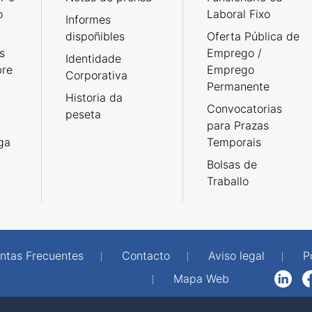
o
Laboral Fixo
Informes
dispoñibles
Oferta Pública de
s
Emprego /
Identidade
bre
Emprego
Corporativa
Permanente
Historia da
Convocatorias
peseta
para Prazas
rga
Temporais
Bolsas de
Traballo
ntas Frecuentes
Contacto
Aviso legal
P
Mapa Web
LinkedIn
Facebook
WhatsAp