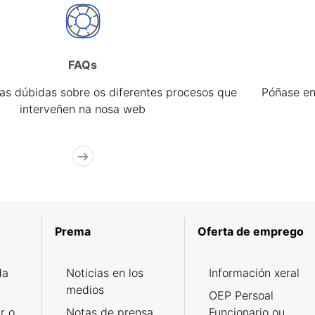
FAQs
úas dúbidas sobre os diferentes procesos que
Póñase en
interveñen na nosa web
Prema
Oferta de emprego
da
Noticias en los
Información xeral
medios
OEP Persoal
r o
Notas de prensa
Funcionario ou