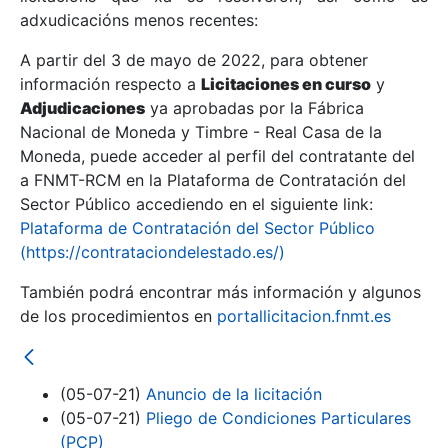
adxudicacións menos recentes:
Mostrar/Ocultar
A partir del 3 de mayo de 2022, para obtener
información respecto a
Licitaciones en curso
y
Mostrar/Ocultar
Adjudicaciones
ya aprobadas por la Fábrica
Mostrar/Ocultar
Nacional de Moneda y Timbre - Real Casa de la
Moneda, puede acceder al perfil del contratante del
a FNMT-RCM en la Plataforma de Contratación del
Sector Público accediendo en el siguiente link:
Plataforma de Contratación del Sector Público
(https://contrataciondelestado.es/)
También podrá encontrar más información y algunos
de los procedimientos en
portallicitacion.fnmt.es
Mostrar/Ocultar
(05-07-21)
Anuncio de la licitación
(05-07-21)
Pliego de Condiciones Particulares
(PCP)