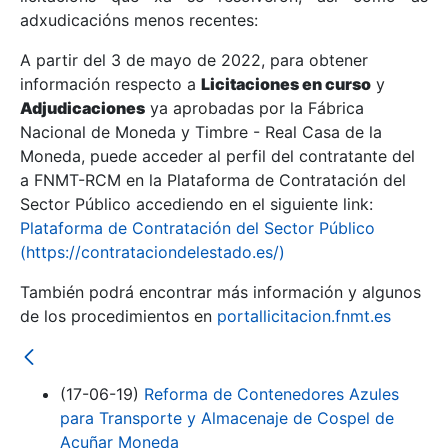
adxudicacións menos recentes:
Mostrar/Ocultar
A partir del 3 de mayo de 2022, para obtener
información respecto a
Licitaciones en curso
y
Mostrar/Ocultar
Adjudicaciones
ya aprobadas por la Fábrica
Mostrar/Ocultar
Nacional de Moneda y Timbre - Real Casa de la
Moneda, puede acceder al perfil del contratante del
a FNMT-RCM en la Plataforma de Contratación del
Sector Público accediendo en el siguiente link:
Plataforma de Contratación del Sector Público
(https://contrataciondelestado.es/)
También podrá encontrar más información y algunos
de los procedimientos en
portallicitacion.fnmt.es
Mostrar/Ocultar
(17-06-19)
Reforma de Contenedores Azules
para Transporte y Almacenaje de Cospel de
Acuñar Moneda