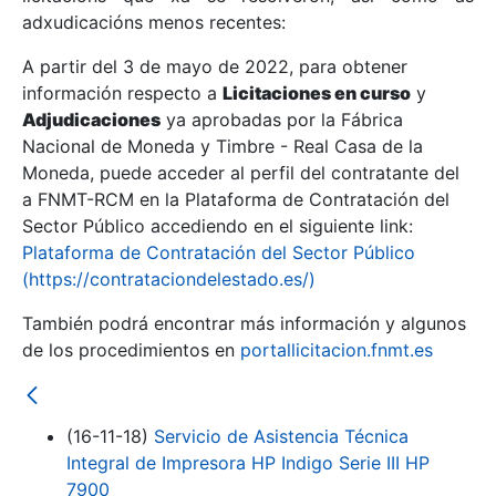
adxudicacións menos recentes:
Mostrar/Ocultar
A partir del 3 de mayo de 2022, para obtener
información respecto a
Licitaciones en curso
y
Mostrar/Ocultar
Adjudicaciones
ya aprobadas por la Fábrica
Mostrar/Ocultar
Nacional de Moneda y Timbre - Real Casa de la
Moneda, puede acceder al perfil del contratante del
a FNMT-RCM en la Plataforma de Contratación del
Sector Público accediendo en el siguiente link:
Plataforma de Contratación del Sector Público
(https://contrataciondelestado.es/)
También podrá encontrar más información y algunos
de los procedimientos en
portallicitacion.fnmt.es
Mostrar/Ocultar
(16-11-18)
Servicio de Asistencia Técnica
Integral de Impresora HP Indigo Serie III HP
7900