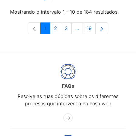
Mostrando o intervalo 1 - 10 de 184 resultados.
1
2
3
...
19
Páxina
Páxina
Páxina
Páxinas intermedias Use 
Páxina
FAQs
Resolve as túas dúbidas sobre os diferentes
procesos que interveñen na nosa web