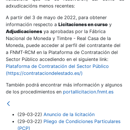
adxudicacións menos recentes:
Mostrar/Ocultar
A partir del 3 de mayo de 2022, para obtener
información respecto a
Licitaciones en curso
y
Mostrar/Ocultar
Adjudicaciones
ya aprobadas por la Fábrica
Mostrar/Ocultar
Nacional de Moneda y Timbre - Real Casa de la
Moneda, puede acceder al perfil del contratante del
a FNMT-RCM en la Plataforma de Contratación del
Sector Público accediendo en el siguiente link:
Plataforma de Contratación del Sector Público
(https://contrataciondelestado.es/)
También podrá encontrar más información y algunos
de los procedimientos en
portallicitacion.fnmt.es
Mostrar/Ocultar
(29-03-22)
Anuncio de la licitación
(29-03-22)
Pliego de Condiciones Particulares
(PCP)