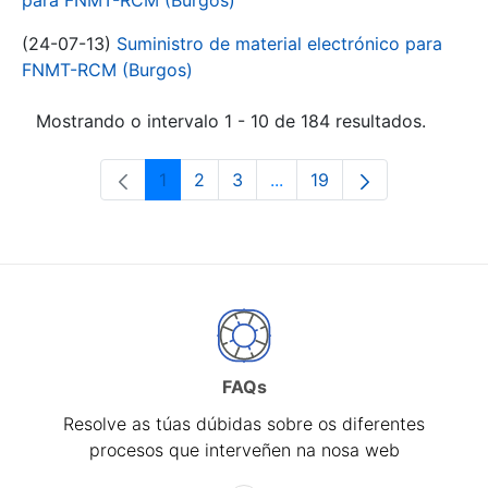
para FNMT-RCM (Burgos)
(24-07-13)
Suministro de material electrónico para
FNMT-RCM (Burgos)
Mostrando o intervalo 1 - 10 de 184 resultados.
1
2
3
...
19
Páxina
Páxina
Páxina
Páxinas intermedias Use 
Páxina
FAQs
Resolve as túas dúbidas sobre os diferentes
procesos que interveñen na nosa web