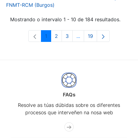
FNMT-RCM (Burgos)
Mostrando o intervalo 1 - 10 de 184 resultados.
1
2
3
...
19
Páxina
Páxina
Páxina
Páxinas intermedias Use 
Páxina
FAQs
Resolve as túas dúbidas sobre os diferentes
procesos que interveñen na nosa web