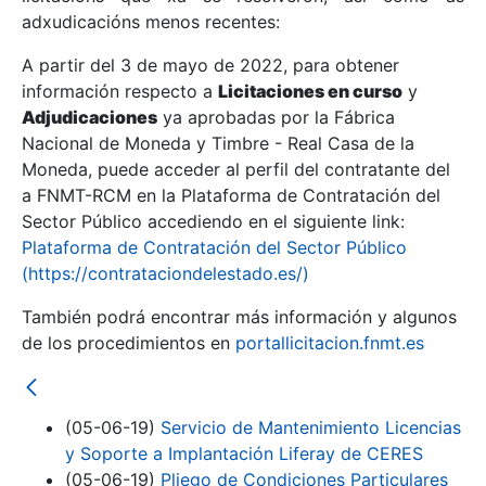
adxudicacións menos recentes:
Mostrar/Ocultar
A partir del 3 de mayo de 2022, para obtener
información respecto a
Licitaciones en curso
y
Mostrar/Ocultar
Adjudicaciones
ya aprobadas por la Fábrica
Mostrar/Ocultar
Nacional de Moneda y Timbre - Real Casa de la
Moneda, puede acceder al perfil del contratante del
a FNMT-RCM en la Plataforma de Contratación del
Sector Público accediendo en el siguiente link:
Plataforma de Contratación del Sector Público
(https://contrataciondelestado.es/)
También podrá encontrar más información y algunos
de los procedimientos en
portallicitacion.fnmt.es
Mostrar/Ocultar
(05-06-19)
Servicio de Mantenimiento Licencias
y Soporte a Implantación Liferay de CERES
(05-06-19)
Pliego de Condiciones Particulares