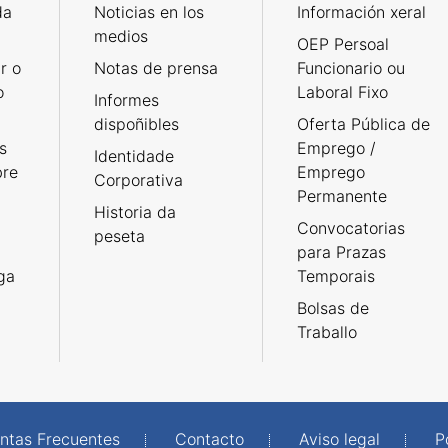
da
Noticias en los
Información xeral
medios
OEP Persoal
r o
Notas de prensa
Funcionario ou
o
Laboral Fixo
Informes
dispoñibles
Oferta Pública de
s
Emprego /
Identidade
bre
Emprego
Corporativa
Permanente
Historia da
Convocatorias
peseta
para Prazas
rga
Temporais
Bolsas de
Traballo
ntas Frecuentes
Contacto
Aviso legal
P