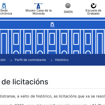
Sede
Museo Casa de la
Escuela de
SIAEN
ectrónica
Moneda
Grabado
tar
tar
tar
tar
ción
Perfil de contratante
Histórico
tar
 de licitacións
transe, a xeito de histórico, as licitacións que xa se res