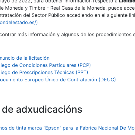
 mayo de 2022, para obtener información respecto a
Licita
de Moneda y Timbre - Real Casa de la Moneda, puede acced
ratación del Sector Público accediendo en el siguiente lin
iondelestado.es/)
ontrar más información y algunos de los procedimientos 
r
nuncio de la licitación
liego de Condiciones Particulares (PCP)
liego de Prescripciones Técnicas (PPT)
ocumento Europeo Único de Contratación (DEUC)
o de adxudicacións
tar
hos de tinta marca "Epson" para la Fábrica Nacional De M