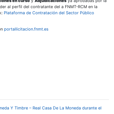
ciones en curso
y
Adjudicaciones
ya aprobadas por la
er al perfil del contratante del a FNMT-RCM en la
k:
Plataforma de Contratación del Sector Público
en
portallicitacion.fnmt.es
oneda Y Timbre – Real Casa De La Moneda durante el