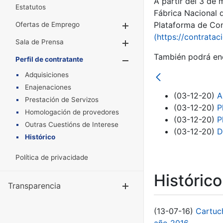
A partir del 3 de
Estatutos
Fábrica Nacional 
Plataforma de Cont
Ofertas de Emprego
Mostrar/Ocultar
(https://contratac
Sala de Prensa
Mostrar/Ocultar
También podrá enc
Perfil de contratante
Mostrar/Oculta
Adquisiciones
Enajenaciones
(03-12-20)
A
Prestación de Servizos
(03-12-20)
P
Homologación de provedores
(03-12-20)
P
Outras Cuestións de Interese
(03-12-20)
D
Histórico
Política de privacidade
Históric
Transparencia
Mostrar/Ocul
(13-07-16)
Cartuc