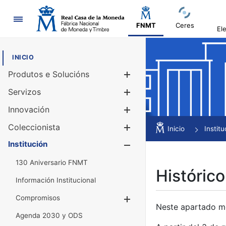
Navegación
FNMT
Ceres
El
INICIO
Produtos e Solucións
Mostrar/Ocul
Servizos
Mostrar/Ocul
Innovación
Mostrar/Ocul
Coleccionista
Mostrar/Ocul
Inicio
Institu
Institución
Mostrar/Ocul
130 Aniversario FNMT
Histórico
Información Institucional
Compromisos
Mostrar/Ocultar
Neste apartado mós
Agenda 2030 y ODS