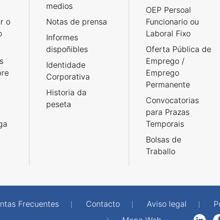
medios
OEP Persoal
r o
Notas de prensa
Funcionario ou
o
Laboral Fixo
Informes
dispoñibles
Oferta Pública de
s
Emprego /
Identidade
bre
Emprego
Corporativa
Permanente
Historia da
Convocatorias
peseta
para Prazas
rga
Temporais
Bolsas de
Traballo
ntas Frecuentes
Contacto
Aviso legal
P
Mapa Web