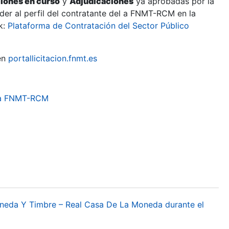
ciones en curso
y
Adjudicaciones
ya aprobadas por la
er al perfil del contratante del a FNMT-RCM en la
k:
Plataforma de Contratación del Sector Público
en
portallicitacion.fnmt.es
a la FNMT-RCM
oneda Y Timbre – Real Casa De La Moneda durante el