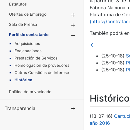
A partir del 3 de
Estatutos
Fábrica Nacional 
Plataforma de Cont
Ofertas de Emprego
Mostrar/Ocultar
(https://contratac
Sala de Prensa
Mostrar/Ocultar
También podrá enc
Perfil de contratante
Mostrar/Oculta
Adquisiciones
Enajenaciones
(25-10-18)
S
Prestación de Servizos
(25-10-18)
P
Homologación de provedores
(25-10-18)
P
Outras Cuestións de Interese
Histórico
Política de privacidade
Históric
Transparencia
Mostrar/Ocul
(13-07-16)
Cartuc
año 2016