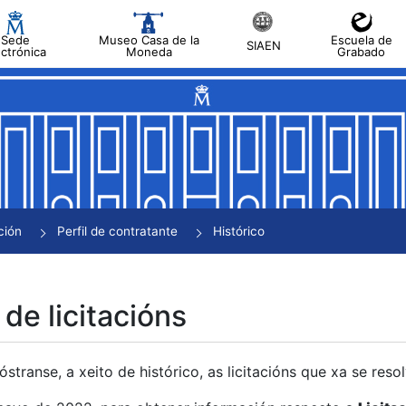
Sede
Museo Casa de la
Escuela de
SIAEN
ectrónica
Moneda
Grabado
tar
tar
tar
tar
ción
Perfil de contratante
Histórico
tar
 de licitacións
transe, a xeito de histórico, as licitacións que xa se res