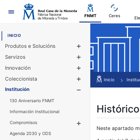
Navegación
FNMT
Ceres
El
INICIO
Produtos e Solucións
Mostrar/Ocul
Servizos
Mostrar/Ocul
Innovación
Mostrar/Ocul
Coleccionista
Mostrar/Ocul
Inicio
Institu
Institución
Mostrar/Ocul
130 Aniversario FNMT
Histórico
Información Institucional
Compromisos
Mostrar/Ocultar
Neste apartado mós
Agenda 2030 y ODS