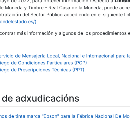
 mayo de 2022, para obtener información respecto a
Licita
de Moneda y Timbre - Real Casa de la Moneda, puede acced
ratación del Sector Público accediendo en el siguiente lin
iondelestado.es/)
ontrar más información y algunos de los procedimientos 
r
ervicio de Mensajería Local, Nacional e Internacional par
liego de Condiciones Particulares (PCP)
liego de Prescripciones Técnicas (PPT)
o de adxudicacións
tar
hos de tinta marca "Epson" para la Fábrica Nacional De M