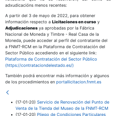
adxudicacións menos recentes:
Mostrar/Ocultar
A partir del 3 de mayo de 2022, para obtener
información respecto a
Licitaciones en curso
y
Mostrar/Ocultar
Adjudicaciones
ya aprobadas por la Fábrica
Mostrar/Ocultar
Nacional de Moneda y Timbre - Real Casa de la
Moneda, puede acceder al perfil del contratante del
a FNMT-RCM en la Plataforma de Contratación del
Sector Público accediendo en el siguiente link:
Plataforma de Contratación del Sector Público
(https://contrataciondelestado.es/)
También podrá encontrar más información y algunos
de los procedimientos en
portallicitacion.fnmt.es
Mostrar/Ocultar
(17-01-20)
Servicio de Renovación del Punto de
Venta de la Tienda del Museo de la FNMT-RCM
(17-01-20)
Pliego de Condiciones Particulares