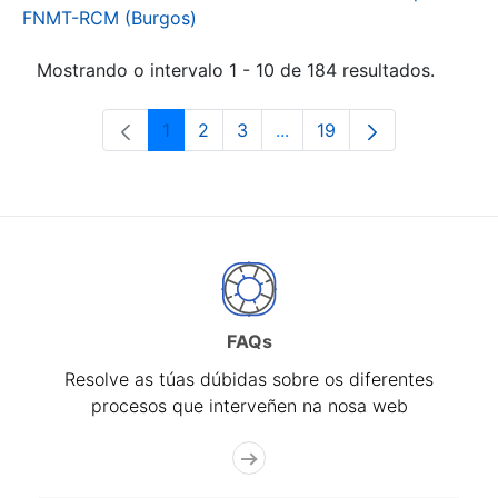
FNMT-RCM (Burgos)
Mostrando o intervalo 1 - 10 de 184 resultados.
1
2
3
...
19
Páxina
Páxina
Páxina
Páxinas intermedias Use 
Páxina
FAQs
Resolve as túas dúbidas sobre os diferentes
procesos que interveñen na nosa web