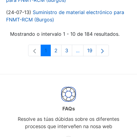
para FNMT-RCM (Burgos)
(24-07-13)
Suministro de material electrónico para
FNMT-RCM (Burgos)
Mostrando o intervalo 1 - 10 de 184 resultados.
1
2
3
...
19
Páxina
Páxina
Páxina
Páxinas intermedias Use 
Páxina
FAQs
Resolve as túas dúbidas sobre os diferentes
procesos que interveñen na nosa web