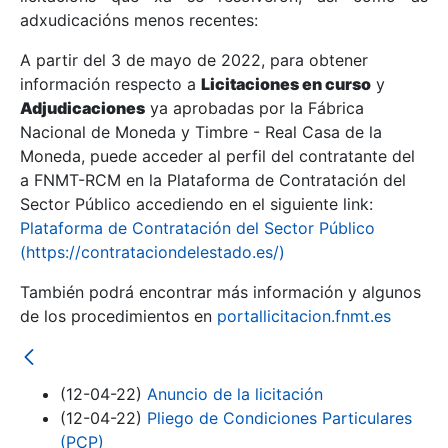
adxudicacións menos recentes:
Mostrar/Ocultar
A partir del 3 de mayo de 2022, para obtener
información respecto a
Licitaciones en curso
y
Mostrar/Ocultar
Adjudicaciones
ya aprobadas por la Fábrica
Mostrar/Ocultar
Nacional de Moneda y Timbre - Real Casa de la
Moneda, puede acceder al perfil del contratante del
a FNMT-RCM en la Plataforma de Contratación del
Sector Público accediendo en el siguiente link:
Plataforma de Contratación del Sector Público
(https://contrataciondelestado.es/)
También podrá encontrar más información y algunos
de los procedimientos en
portallicitacion.fnmt.es
Mostrar/Ocultar
(12-04-22)
Anuncio de la licitación
(12-04-22)
Pliego de Condiciones Particulares
(PCP)