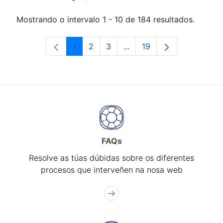
Mostrando o intervalo 1 - 10 de 184 resultados.
1
2
3
...
19
Páxina
Páxina
Páxina
Páxinas intermedias Use 
Páxina
FAQs
Resolve as túas dúbidas sobre os diferentes
procesos que interveñen na nosa web