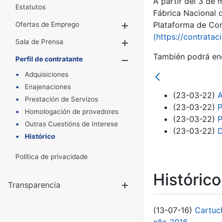
A partir del 3 de
Estatutos
Fábrica Nacional 
Plataforma de Cont
Ofertas de Emprego
Mostrar/Ocultar
(https://contratac
Sala de Prensa
Mostrar/Ocultar
También podrá enc
Perfil de contratante
Mostrar/Oculta
Adquisiciones
Enajenaciones
(23-03-22)
A
Prestación de Servizos
(23-03-22)
P
Homologación de provedores
(23-03-22)
P
Outras Cuestións de Interese
(23-03-22)
D
Histórico
Política de privacidade
Históric
Transparencia
Mostrar/Ocul
(13-07-16)
Cartuc