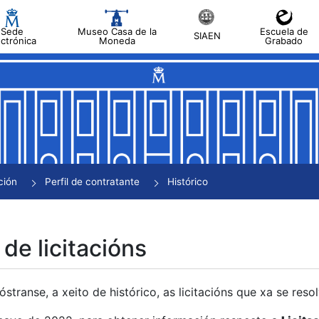
Sede
Museo Casa de la
Escuela de
SIAEN
ectrónica
Moneda
Grabado
tar
tar
tar
tar
ción
Perfil de contratante
Histórico
tar
 de licitacións
transe, a xeito de histórico, as licitacións que xa se res