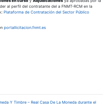
ciones en curso
y
Adjudicaciones
ya aprobadas por la
er al perfil del contratante del a FNMT-RCM en la
k:
Plataforma de Contratación del Sector Público
en
portallicitacion.fnmt.es
oneda Y Timbre – Real Casa De La Moneda durante el