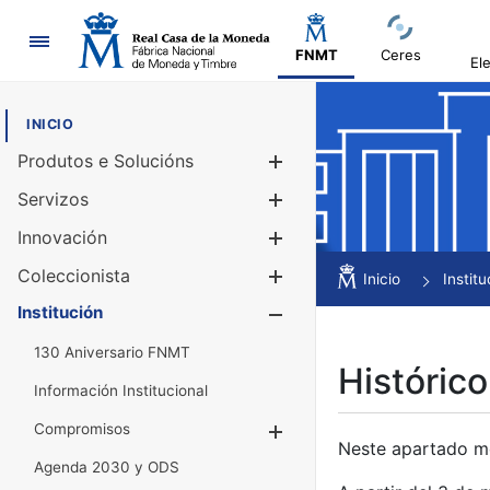
Navegación
FNMT
Ceres
El
INICIO
Produtos e Solucións
Mostrar/Ocul
Servizos
Mostrar/Ocul
Innovación
Mostrar/Ocul
Coleccionista
Mostrar/Ocul
Inicio
Institu
Institución
Mostrar/Ocul
130 Aniversario FNMT
Histórico
Información Institucional
Compromisos
Mostrar/Ocultar
Neste apartado mós
Agenda 2030 y ODS