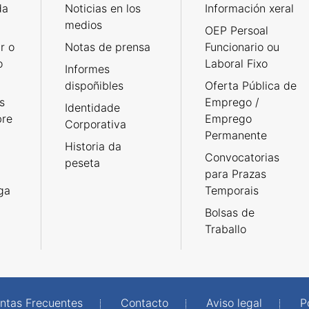
da
Noticias en los
Información xeral
medios
OEP Persoal
r o
Notas de prensa
Funcionario ou
o
Laboral Fixo
Informes
dispoñibles
Oferta Pública de
s
Emprego /
Identidade
bre
Emprego
Corporativa
Permanente
Historia da
Convocatorias
peseta
para Prazas
rga
Temporais
Bolsas de
Traballo
ntas Frecuentes
Contacto
Aviso legal
P