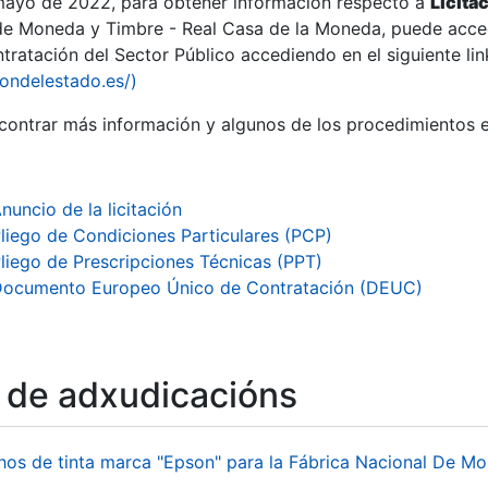
 mayo de 2022, para obtener información respecto a
Licita
de Moneda y Timbre - Real Casa de la Moneda, puede acced
ratación del Sector Público accediendo en el siguiente lin
iondelestado.es/)
ontrar más información y algunos de los procedimientos 
r
nuncio de la licitación
liego de Condiciones Particulares (PCP)
liego de Prescripciones Técnicas (PPT)
ocumento Europeo Único de Contratación (DEUC)
o de adxudicacións
tar
hos de tinta marca "Epson" para la Fábrica Nacional De M