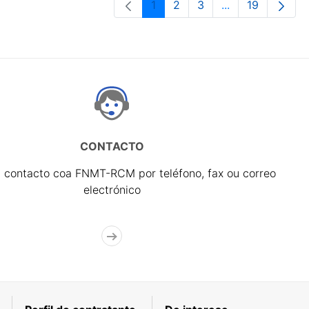
1
2
3
...
19
Páxina
Páxina
Páxina
Páxinas interme
Páxina
CONTACTO
 contacto coa FNMT-RCM por teléfono, fax ou correo
electrónico