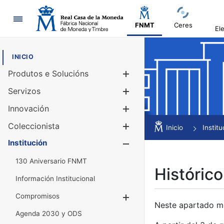
Navegación
FNMT
Ceres
El
INICIO
Produtos e Solucións
Mostrar/Ocul
Servizos
Mostrar/Ocul
Innovación
Mostrar/Ocul
Coleccionista
Mostrar/Ocul
Inicio
Institu
Institución
Mostrar/Ocul
130 Aniversario FNMT
Histórico
Información Institucional
Compromisos
Mostrar/Ocultar
Neste apartado mós
Agenda 2030 y ODS