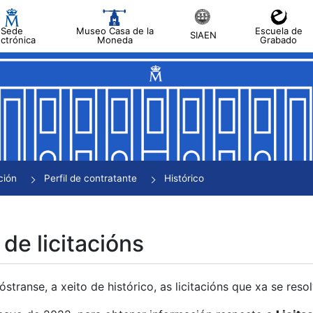
Sede
Museo Casa de la
Escuela de
SIAEN
ectrónica
Moneda
Grabado
tar
tar
tar
tar
ción
Perfil de contratante
Histórico
tar
 de licitacións
transe, a xeito de histórico, as licitacións que xa se res