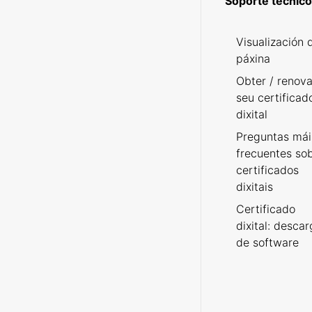
Soporte técnico
Visualización 
páxina
Obter / renova
seu certificad
dixital
Preguntas mái
frecuentes so
certificados
dixitais
Certificado
dixital: desca
de software