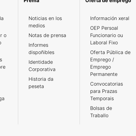
Prema
Oferta de emprego
da
Noticias en los
Información xeral
medios
OEP Persoal
r o
Notas de prensa
Funcionario ou
o
Laboral Fixo
Informes
dispoñibles
Oferta Pública de
s
Emprego /
Identidade
bre
Emprego
Corporativa
Permanente
Historia da
Convocatorias
peseta
para Prazas
rga
Temporais
Bolsas de
Traballo