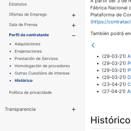
A partir del 3 de
Estatutos
Fábrica Nacional 
Plataforma de Cont
Ofertas de Emprego
Mostrar/Ocultar
(https://contratac
Sala de Prensa
Mostrar/Ocultar
También podrá enc
Perfil de contratante
Mostrar/Oculta
Adquisiciones
Enajenaciones
(29-03-21)
A
Prestación de Servizos
(29-03-21)
P
Homologación de provedores
(29-03-21)
P
Outras Cuestións de Interese
(29-03-21)
D
Histórico
(23-04-21)
C
(27-04-21)
A
Política de privacidade
Transparencia
Mostrar/Ocul
Históric