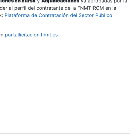
ciones en curso
y
Adjudicaciones
ya aprobadas por la
er al perfil del contratante del a FNMT-RCM en la
k:
Plataforma de Contratación del Sector Público
en
portallicitacion.fnmt.es