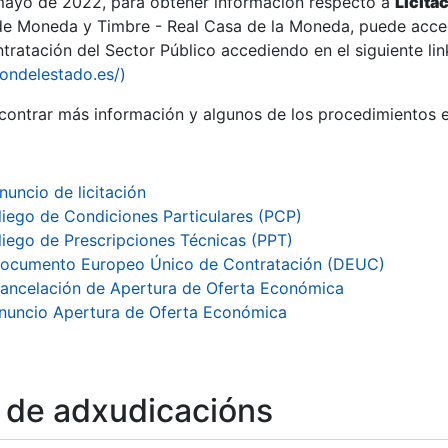
 mayo de 2022, para obtener información respecto a
Licita
de Moneda y Timbre - Real Casa de la Moneda, puede acced
ratación del Sector Público accediendo en el siguiente lin
iondelestado.es/)
ontrar más información y algunos de los procedimientos 
r
nuncio de licitación
liego de Condiciones Particulares (PCP)
liego de Prescripciones Técnicas (PPT)
ocumento Europeo Único de Contratación (DEUC)
ancelación de Apertura de Oferta Económica
nuncio Apertura de Oferta Económica
tar
o de adxudicacións