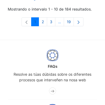
Mostrando o intervalo 1 - 10 de 184 resultados.
1
2
3
...
19
Páxina
Páxina
Páxina
Páxinas intermedias Use 
Páxina
FAQs
Resolve as túas dúbidas sobre os diferentes
procesos que interveñen na nosa web