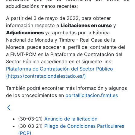
adxudicacións menos recentes:
Mostrar/Ocultar
A partir del 3 de mayo de 2022, para obtener
información respecto a
Licitaciones en curso
y
Mostrar/Ocultar
Adjudicaciones
ya aprobadas por la Fábrica
Mostrar/Ocultar
Nacional de Moneda y Timbre - Real Casa de la
Moneda, puede acceder al perfil del contratante del
a FNMT-RCM en la Plataforma de Contratación del
Sector Público accediendo en el siguiente link:
Plataforma de Contratación del Sector Público
(https://contrataciondelestado.es/)
También podrá encontrar más información y algunos
de los procedimientos en
portallicitacion.fnmt.es
Mostrar/Ocultar
(30-03-21)
Anuncio de la licitación
(30-03-21)
Pliego de Condiciones Particulares
(PCP)