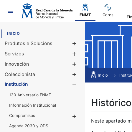
Navegación
FNMT
Ceres
El
INICIO
Produtos e Solucións
Mostrar/Ocul
Servizos
Mostrar/Ocul
Innovación
Mostrar/Ocul
Coleccionista
Mostrar/Ocul
Inicio
Institu
Institución
Mostrar/Ocul
130 Aniversario FNMT
Histórico
Información Institucional
Compromisos
Mostrar/Ocultar
Neste apartado mós
Agenda 2030 y ODS