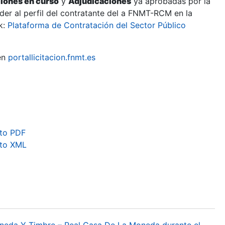
ciones en curso
y
Adjudicaciones
ya aprobadas por la
er al perfil del contratante del a FNMT-RCM en la
k:
Plataforma de Contratación del Sector Público
en
portallicitacion.fnmt.es
to PDF
ato XML