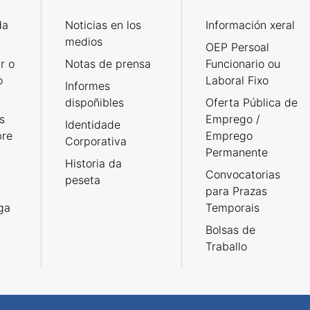
da
Noticias en los
Información xeral
medios
OEP Persoal
r o
Notas de prensa
Funcionario ou
o
Laboral Fixo
Informes
dispoñibles
Oferta Pública de
s
Emprego /
Identidade
bre
Emprego
Corporativa
Permanente
Historia da
Convocatorias
peseta
para Prazas
rga
Temporais
Bolsas de
Traballo