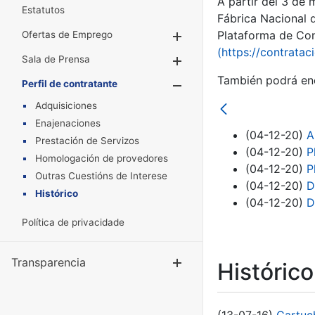
A partir del 3 de
Estatutos
Fábrica Nacional 
Plataforma de Cont
Ofertas de Emprego
Mostrar/Ocultar
(https://contratac
Sala de Prensa
Mostrar/Ocultar
También podrá enc
Perfil de contratante
Mostrar/Oculta
Adquisiciones
Enajenaciones
(04-12-20)
A
Prestación de Servizos
(04-12-20)
P
Homologación de provedores
(04-12-20)
P
Outras Cuestións de Interese
(04-12-20)
D
Histórico
(04-12-20)
D
Política de privacidade
Transparencia
Mostrar/Ocul
Históric