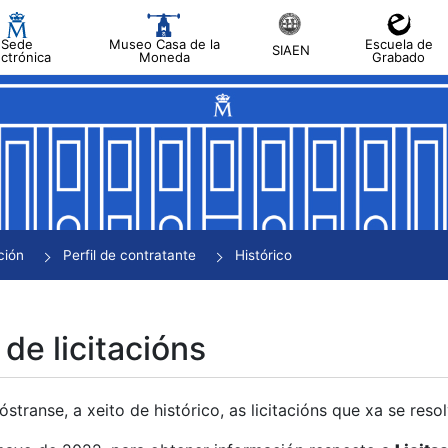
Sede
Museo Casa de la
Escuela de
SIAEN
ectrónica
Moneda
Grabado
tar
tar
tar
tar
ción
Perfil de contratante
Histórico
tar
 de licitacións
transe, a xeito de histórico, as licitacións que xa se res