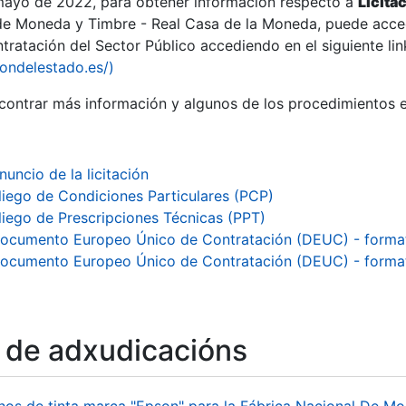
 mayo de 2022, para obtener información respecto a
Licita
de Moneda y Timbre - Real Casa de la Moneda, puede acced
ratación del Sector Público accediendo en el siguiente lin
iondelestado.es/)
ontrar más información y algunos de los procedimientos 
r
nuncio de la licitación
liego de Condiciones Particulares (PCP)
liego de Prescripciones Técnicas (PPT)
ocumento Europeo Único de Contratación (DEUC) - forma
ocumento Europeo Único de Contratación (DEUC) - form
tar
o de adxudicacións