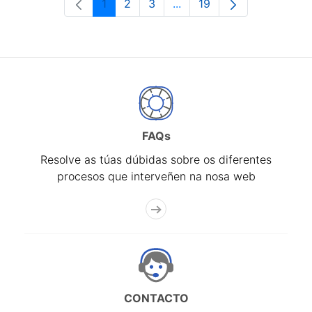
1
2
3
...
19
Páxina
Páxina
Páxina
Páxinas intermedias Use 
Páxina
FAQs
Resolve as túas dúbidas sobre os diferentes
procesos que interveñen na nosa web
CONTACTO