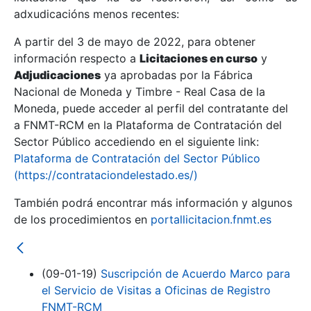
adxudicacións menos recentes:
Mostrar/Ocultar
A partir del 3 de mayo de 2022, para obtener
información respecto a
Licitaciones en curso
y
Mostrar/Ocultar
Adjudicaciones
ya aprobadas por la Fábrica
Mostrar/Ocultar
Nacional de Moneda y Timbre - Real Casa de la
Moneda, puede acceder al perfil del contratante del
a FNMT-RCM en la Plataforma de Contratación del
Sector Público accediendo en el siguiente link:
Plataforma de Contratación del Sector Público
(https://contrataciondelestado.es/)
También podrá encontrar más información y algunos
de los procedimientos en
portallicitacion.fnmt.es
Mostrar/Ocultar
(09-01-19)
Suscripción de Acuerdo Marco para
el Servicio de Visitas a Oficinas de Registro
FNMT-RCM