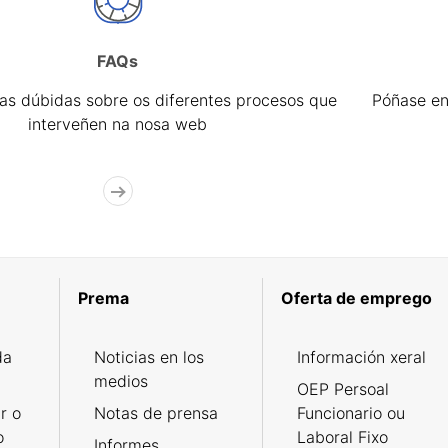
FAQs
úas dúbidas sobre os diferentes procesos que
Póñase en
interveñen na nosa web
Prema
Oferta de emprego
da
Noticias en los
Información xeral
medios
OEP Persoal
r o
Notas de prensa
Funcionario ou
o
Laboral Fixo
Informes