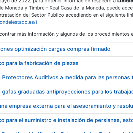
 mayo de 2022, para obtener información respecto a
Licita
de Moneda y Timbre - Real Casa de la Moneda, puede acced
ratación del Sector Público accediendo en el siguiente lin
iondelestado.es/)
ontrar más información y algunos de los procedimientos 
r
iones optimización cargas compras firmado
 para la fabricación de piezas
tar
 para el suministro e instalación de persianas, es