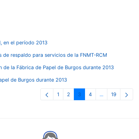
, en el período 2013
s de respaldo para servicios de la FNMT-RCM
n de la Fábrica de Papel de Burgos durante 2013
Papel de Burgos durante 2013
1
2
3
4
...
19
Páxina
Páxina
Páxina
Páxina
Páxinas interme
Páxina