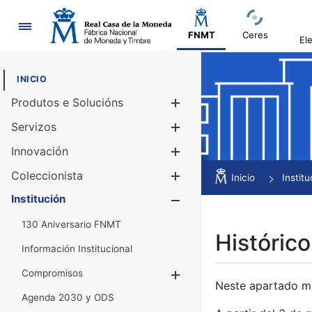
Navegación
FNMT
Ceres
El
INICIO
Produtos e Solucións
Mostrar/Ocul
Servizos
Mostrar/Ocul
Innovación
Mostrar/Ocul
Coleccionista
Mostrar/Ocul
Inicio
Institu
Institución
Mostrar/Ocul
130 Aniversario FNMT
Histórico
Información Institucional
Compromisos
Mostrar/Ocultar
Neste apartado mós
Agenda 2030 y ODS