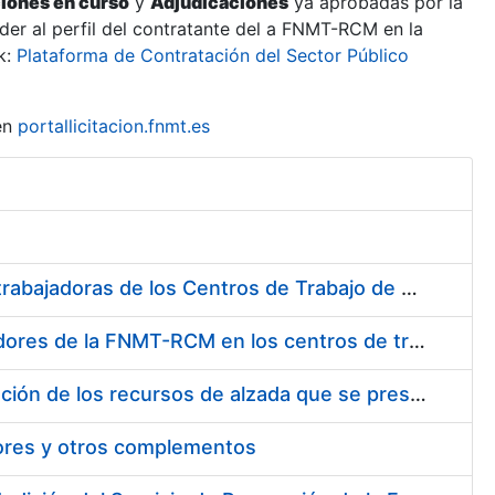
ciones en curso
y
Adjudicaciones
ya aprobadas por la
er al perfil del contratante del a FNMT-RCM en la
k:
Plataforma de Contratación del Sector Público
en
portallicitacion.fnmt.es
Suministro de Protectores Auditivos a medida para las personas trabajadoras de los Centros de Trabajo de Madrid y Burgos
Suministro de gafas graduadas antiproyecciones para los trabajadores de la FNMT-RCM en los centros de trabajo de Madrid y Burgos
Servicios de una empresa externa para el asesoramiento y resolución de los recursos de alzada que se presentan relacionados con procesos de selección para la FNMT-RCM
tores y otros complementos