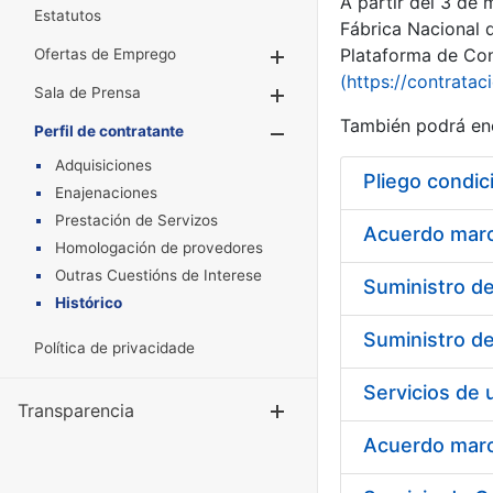
A partir del 3 de
Estatutos
Fábrica Nacional 
Plataforma de Cont
Ofertas de Emprego
Mostrar/Ocultar
(https://contratac
Sala de Prensa
Mostrar/Ocultar
También podrá enc
Perfil de contratante
Mostrar/Oculta
Adquisiciones
Pliego condic
Enajenaciones
Prestación de Servizos
Acuerdo marco
Homologación de provedores
Outras Cuestións de Interese
Histórico
Política de privacidade
Transparencia
Mostrar/Ocul
Acuerdo marco