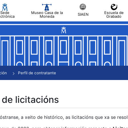
Sede
Museo Casa de la
Escuela de
SIAEN
ectrónica
Moneda
Grabado
tar
tar
tar
tar
ción
Perfil de contratante
tar
 de licitacións
transe, a xeito de histórico, as licitacións que xa se res