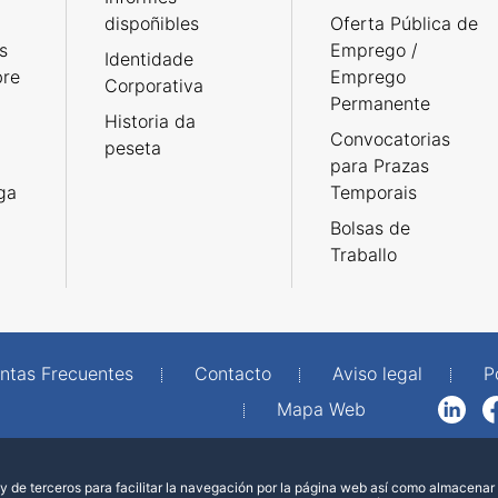
dispoñibles
Oferta Pública de
s
Emprego /
Identidade
bre
Emprego
Corporativa
Permanente
Historia da
Convocatorias
peseta
para Prazas
rga
Temporais
Bolsas de
Traballo
ntas Frecuentes
Contacto
Aviso legal
P
Mapa Web
LinkedIn
Facebook
WhatsAp
 de terceros para facilitar la navegación por la página web así como almacenar 