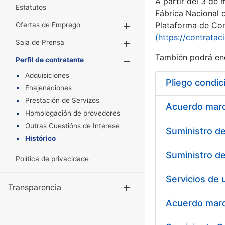
A partir del 3 de
Estatutos
Fábrica Nacional 
Plataforma de Cont
Ofertas de Emprego
Mostrar/Ocultar
(https://contratac
Sala de Prensa
Mostrar/Ocultar
También podrá enc
Perfil de contratante
Mostrar/Oculta
Adquisiciones
Pliego condic
Enajenaciones
Prestación de Servizos
Acuerdo marco
Homologación de provedores
Outras Cuestións de Interese
Histórico
Política de privacidade
Transparencia
Mostrar/Ocul
Acuerdo marco