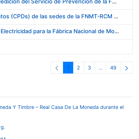
Servicio de Calibración y Verificación Externa de los Equipos de Medición del Servicio de Prevención de la FNMT-RCM
Conexión mediante Fibra Óptica de los Centros de Proceso de Datos (CPDs) de las sedes de la FNMT-RCM de Burgos y Madrid
Contratación de acuerdo marco para el Suministro de Material de Electricidad para la Fábrica Nacional de Moneda y Timbre-Real Casa de la Moneda en su centro de trabajo de Burgos
1
2
3
...
49
Páxina
Páxina
Páxina
Páxinas interme
Páxina
oneda Y Timbre – Real Casa De La Moneda durante el
g.