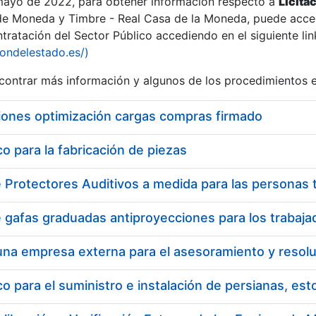
 mayo de 2022, para obtener información respecto a
Licita
de Moneda y Timbre - Real Casa de la Moneda, puede acced
ratación del Sector Público accediendo en el siguiente lin
iondelestado.es/)
ontrar más información y algunos de los procedimientos 
r
iones optimización cargas compras firmado
 para la fabricación de piezas
tar
 para el suministro e instalación de persianas, es