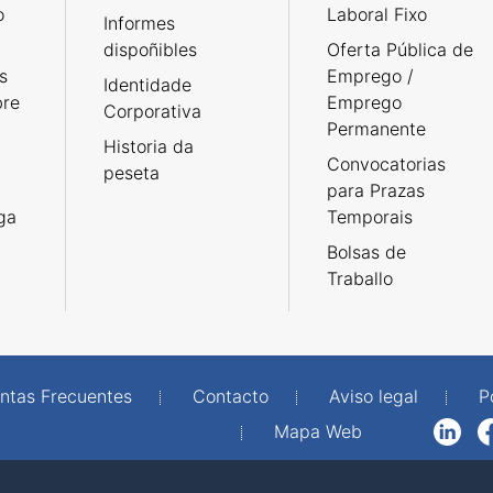
o
Laboral Fixo
Informes
dispoñibles
Oferta Pública de
s
Emprego /
Identidade
bre
Emprego
Corporativa
Permanente
Historia da
Convocatorias
peseta
para Prazas
rga
Temporais
Bolsas de
Traballo
ntas Frecuentes
Contacto
Aviso legal
P
Mapa Web
LinkedIn
Facebook
WhatsAp