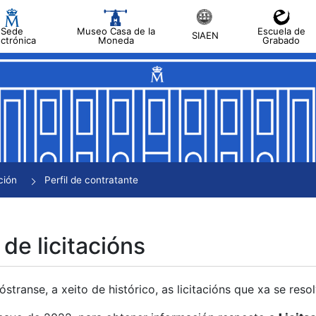
Sede
Museo Casa de la
Escuela de
SIAEN
ectrónica
Moneda
Grabado
tar
tar
tar
tar
ción
Perfil de contratante
tar
 de licitacións
transe, a xeito de histórico, as licitacións que xa se res