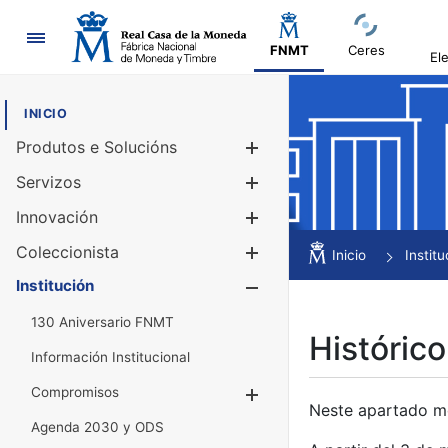
Navegación
FNMT
Ceres
El
INICIO
Produtos e Solucións
Mostrar/Ocul
Servizos
Mostrar/Ocul
Innovación
Mostrar/Ocul
Coleccionista
Mostrar/Ocul
Inicio
Institu
Institución
Mostrar/Ocul
130 Aniversario FNMT
Histórico
Información Institucional
Compromisos
Mostrar/Ocultar
Neste apartado mós
Agenda 2030 y ODS