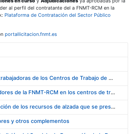
ciones en curso
y
Adjudicaciones
ya aprobadas por la
er al perfil del contratante del a FNMT-RCM en la
k:
Plataforma de Contratación del Sector Público
en
portallicitacion.fnmt.es
Suministro de Protectores Auditivos a medida para las personas trabajadoras de los Centros de Trabajo de Madrid y Burgos
Suministro de gafas graduadas antiproyecciones para los trabajadores de la FNMT-RCM en los centros de trabajo de Madrid y Burgos
Servicios de una empresa externa para el asesoramiento y resolución de los recursos de alzada que se presentan relacionados con procesos de selección para la FNMT-RCM
tores y otros complementos