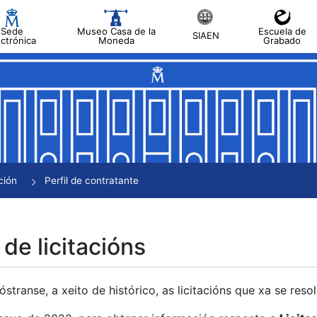
Sede
Museo Casa de la
Escuela de
SIAEN
ectrónica
Moneda
Grabado
tar
tar
tar
tar
ción
Perfil de contratante
tar
 de licitacións
transe, a xeito de histórico, as licitacións que xa se res