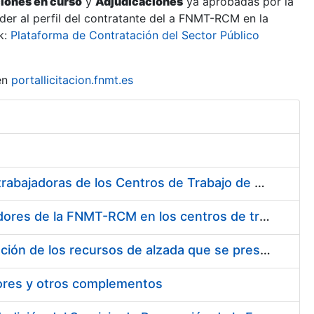
ciones en curso
y
Adjudicaciones
ya aprobadas por la
er al perfil del contratante del a FNMT-RCM en la
k:
Plataforma de Contratación del Sector Público
en
portallicitacion.fnmt.es
Suministro de Protectores Auditivos a medida para las personas trabajadoras de los Centros de Trabajo de Madrid y Burgos
Suministro de gafas graduadas antiproyecciones para los trabajadores de la FNMT-RCM en los centros de trabajo de Madrid y Burgos
Servicios de una empresa externa para el asesoramiento y resolución de los recursos de alzada que se presentan relacionados con procesos de selección para la FNMT-RCM
tores y otros complementos