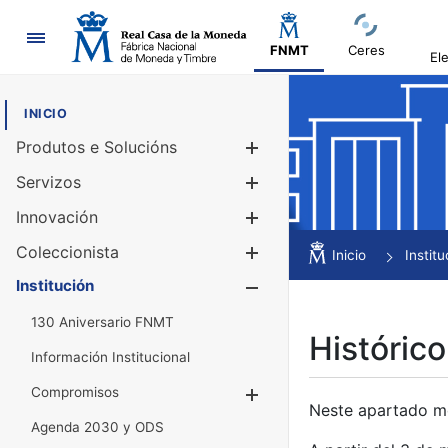
Navegación
FNMT
Ceres
El
INICIO
Produtos e Solucións
Mostrar/Ocul
Servizos
Mostrar/Ocul
Innovación
Mostrar/Ocul
Coleccionista
Mostrar/Ocul
Inicio
Institu
Institución
Mostrar/Ocul
130 Aniversario FNMT
Histórico
Información Institucional
Compromisos
Mostrar/Ocultar
Neste apartado mós
Agenda 2030 y ODS