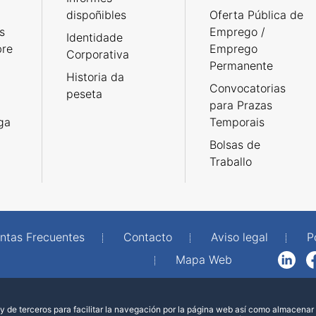
dispoñibles
Oferta Pública de
s
Emprego /
Identidade
bre
Emprego
Corporativa
Permanente
Historia da
Convocatorias
peseta
para Prazas
rga
Temporais
Bolsas de
Traballo
ntas Frecuentes
Contacto
Aviso legal
P
Mapa Web
LinkedIn
Facebook
WhatsAp
 de terceros para facilitar la navegación por la página web así como almacenar 