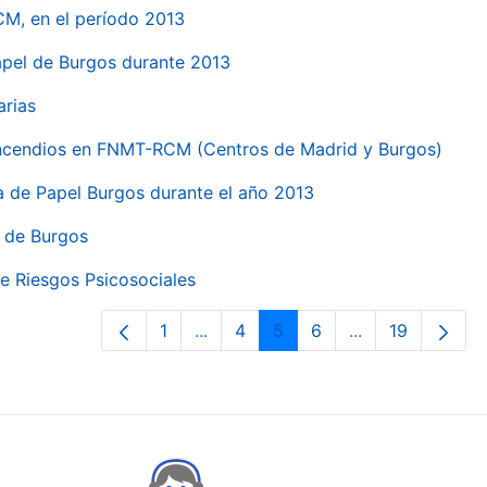
CM, en el período 2013
papel de Burgos durante 2013
arias
 incendios en FNMT-RCM (Centros de Madrid y Burgos)
ca de Papel Burgos durante el año 2013
l de Burgos
e Riesgos Psicosociales
1
...
4
5
6
...
19
Páxina
Páxinas intermedias Use pestaña p
Páxina
Páxina
Páxina
Páxinas interme
Páxina