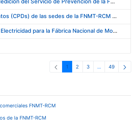
Servicio de Calibración y Verificación Externa de los Equipos de Medición del Servicio de Prevención de la FNMT-RCM
Conexión mediante Fibra Óptica de los Centros de Proceso de Datos (CPDs) de las sedes de la FNMT-RCM de Burgos y Madrid
Contratación de acuerdo marco para el Suministro de Material de Electricidad para la Fábrica Nacional de Moneda y Timbre-Real Casa de la Moneda en su centro de trabajo de Burgos
1
2
3
...
49
Páxina
Páxina
Páxina
Páxinas interme
Páxina
os comerciales FNMT-RCM
ntros de la FNMT-RCM