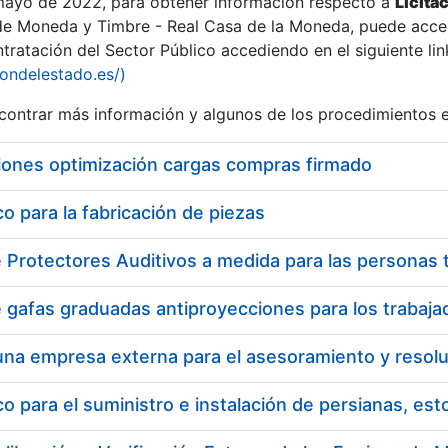
 mayo de 2022, para obtener información respecto a
Licita
de Moneda y Timbre - Real Casa de la Moneda, puede acced
ratación del Sector Público accediendo en el siguiente lin
iondelestado.es/)
ontrar más información y algunos de los procedimientos 
r
iones optimización cargas compras firmado
 para la fabricación de piezas
tar
 para el suministro e instalación de persianas, es