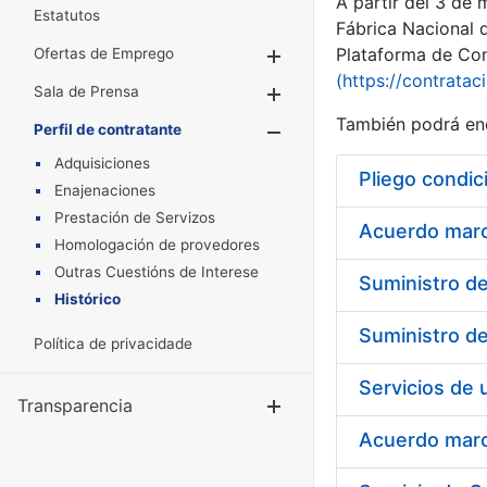
A partir del 3 de
Estatutos
Fábrica Nacional 
Plataforma de Cont
Ofertas de Emprego
Mostrar/Ocultar
(https://contratac
Sala de Prensa
Mostrar/Ocultar
También podrá enc
Perfil de contratante
Mostrar/Oculta
Adquisiciones
Pliego condic
Enajenaciones
Prestación de Servizos
Acuerdo marco
Homologación de provedores
Outras Cuestións de Interese
Histórico
Política de privacidade
Transparencia
Mostrar/Ocul
Acuerdo marco