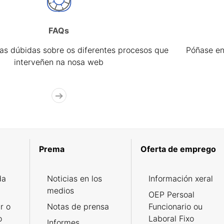
FAQs
úas dúbidas sobre os diferentes procesos que
Póñase en
interveñen na nosa web
Prema
Oferta de emprego
da
Noticias en los
Información xeral
medios
OEP Persoal
r o
Notas de prensa
Funcionario ou
o
Laboral Fixo
Informes