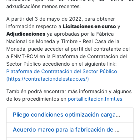
adxudicacións menos recentes:
Mostrar/Ocultar
A partir del 3 de mayo de 2022, para obtener
información respecto a
Licitaciones en curso
y
Mostrar/Ocultar
Adjudicaciones
ya aprobadas por la Fábrica
Mostrar/Ocultar
Nacional de Moneda y Timbre - Real Casa de la
Moneda, puede acceder al perfil del contratante del
a FNMT-RCM en la Plataforma de Contratación del
Sector Público accediendo en el siguiente link:
Plataforma de Contratación del Sector Público
(https://contrataciondelestado.es/)
También podrá encontrar más información y algunos
de los procedimientos en
portallicitacion.fnmt.es
Pliego condiciones optimización cargas compras firmado
Mostrar/Ocultar
Acuerdo marco para la fabricación de piezas