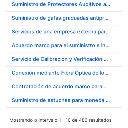
Suministro de Protectores Auditivos a medida para las personas trabajadoras de los Centros de Trabajo de Madrid y Burgos
Suministro de gafas graduadas antiproyecciones para los trabajadores de la FNMT-RCM en los centros de trabajo de Madrid y Burgos
Servicios de una empresa externa para el asesoramiento y resolución de los recursos de alzada que se presentan relacionados con procesos de selección para la FNMT-RCM
Acuerdo marco para el suministro e instalación de persianas, estores y otros complementos
Servicio de Calibración y Verificación Externa de los Equipos de Medición del Servicio de Prevención de la FNMT-RCM
Conexión mediante Fibra Óptica de los Centros de Proceso de Datos (CPDs) de las sedes de la FNMT-RCM de Burgos y Madrid
Contratación de acuerdo marco para el Suministro de Material de Electricidad para la Fábrica Nacional de Moneda y Timbre-Real Casa de la Moneda en su centro de trabajo de Burgos
Suministro de estuches para moneda de 30 €
Mostrando o intervalo 1 - 10 de 486 resultados.