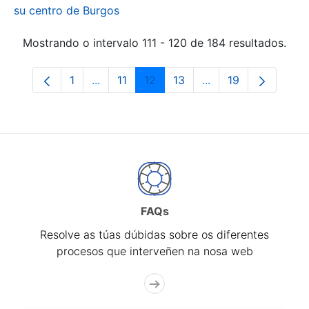
su centro de Burgos
Mostrando o intervalo 111 - 120 de 184 resultados.
1
...
11
12
13
...
19
Páxina
Páxinas intermedias Use pestaña para na
Páxina
Páxina
Páxina
Páxinas intermedia
Páxina
FAQs
Resolve as túas dúbidas sobre os diferentes
procesos que interveñen na nosa web