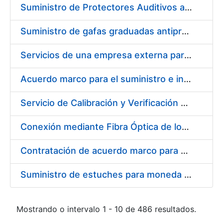
Suministro de Protectores Auditivos a medida para las personas trabajadoras de los Centros de Trabajo de Madrid y Burgos
Suministro de gafas graduadas antiproyecciones para los trabajadores de la FNMT-RCM en los centros de trabajo de Madrid y Burgos
Servicios de una empresa externa para el asesoramiento y resolución de los recursos de alzada que se presentan relacionados con procesos de selección para la FNMT-RCM
Acuerdo marco para el suministro e instalación de persianas, estores y otros complementos
Servicio de Calibración y Verificación Externa de los Equipos de Medición del Servicio de Prevención de la FNMT-RCM
Conexión mediante Fibra Óptica de los Centros de Proceso de Datos (CPDs) de las sedes de la FNMT-RCM de Burgos y Madrid
Contratación de acuerdo marco para el Suministro de Material de Electricidad para la Fábrica Nacional de Moneda y Timbre-Real Casa de la Moneda en su centro de trabajo de Burgos
Suministro de estuches para moneda de 30 €
Mostrando o intervalo 1 - 10 de 486 resultados.