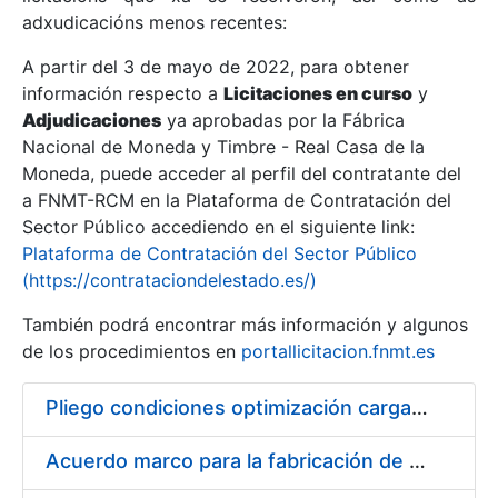
adxudicacións menos recentes:
Mostrar/Ocultar
A partir del 3 de mayo de 2022, para obtener
información respecto a
Licitaciones en curso
y
Mostrar/Ocultar
Adjudicaciones
ya aprobadas por la Fábrica
Mostrar/Ocultar
Nacional de Moneda y Timbre - Real Casa de la
Moneda, puede acceder al perfil del contratante del
a FNMT-RCM en la Plataforma de Contratación del
Sector Público accediendo en el siguiente link:
Plataforma de Contratación del Sector Público
(https://contrataciondelestado.es/)
También podrá encontrar más información y algunos
de los procedimientos en
portallicitacion.fnmt.es
Pliego condiciones optimización cargas compras firmado
Mostrar/Ocultar
Acuerdo marco para la fabricación de piezas