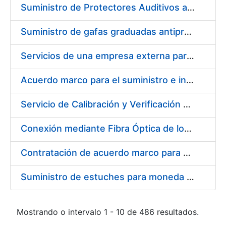
Suministro de Protectores Auditivos a medida para las personas trabajadoras de los Centros de Trabajo de Madrid y Burgos
Suministro de gafas graduadas antiproyecciones para los trabajadores de la FNMT-RCM en los centros de trabajo de Madrid y Burgos
Servicios de una empresa externa para el asesoramiento y resolución de los recursos de alzada que se presentan relacionados con procesos de selección para la FNMT-RCM
Acuerdo marco para el suministro e instalación de persianas, estores y otros complementos
Servicio de Calibración y Verificación Externa de los Equipos de Medición del Servicio de Prevención de la FNMT-RCM
Conexión mediante Fibra Óptica de los Centros de Proceso de Datos (CPDs) de las sedes de la FNMT-RCM de Burgos y Madrid
Contratación de acuerdo marco para el Suministro de Material de Electricidad para la Fábrica Nacional de Moneda y Timbre-Real Casa de la Moneda en su centro de trabajo de Burgos
Suministro de estuches para moneda de 30 €
Mostrando o intervalo 1 - 10 de 486 resultados.