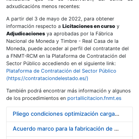
adxudicacións menos recentes:
Mostrar/Ocultar
A partir del 3 de mayo de 2022, para obtener
información respecto a
Licitaciones en curso
y
Mostrar/Ocultar
Adjudicaciones
ya aprobadas por la Fábrica
Mostrar/Ocultar
Nacional de Moneda y Timbre - Real Casa de la
Moneda, puede acceder al perfil del contratante del
a FNMT-RCM en la Plataforma de Contratación del
Sector Público accediendo en el siguiente link:
Plataforma de Contratación del Sector Público
(https://contrataciondelestado.es/)
También podrá encontrar más información y algunos
de los procedimientos en
portallicitacion.fnmt.es
Pliego condiciones optimización cargas compras firmado
Mostrar/Ocultar
Acuerdo marco para la fabricación de piezas