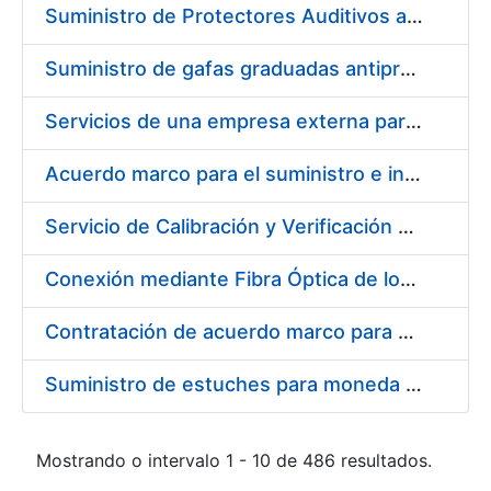
Suministro de Protectores Auditivos a medida para las personas trabajadoras de los Centros de Trabajo de Madrid y Burgos
Suministro de gafas graduadas antiproyecciones para los trabajadores de la FNMT-RCM en los centros de trabajo de Madrid y Burgos
Servicios de una empresa externa para el asesoramiento y resolución de los recursos de alzada que se presentan relacionados con procesos de selección para la FNMT-RCM
Acuerdo marco para el suministro e instalación de persianas, estores y otros complementos
Servicio de Calibración y Verificación Externa de los Equipos de Medición del Servicio de Prevención de la FNMT-RCM
Conexión mediante Fibra Óptica de los Centros de Proceso de Datos (CPDs) de las sedes de la FNMT-RCM de Burgos y Madrid
Contratación de acuerdo marco para el Suministro de Material de Electricidad para la Fábrica Nacional de Moneda y Timbre-Real Casa de la Moneda en su centro de trabajo de Burgos
Suministro de estuches para moneda de 30 €
Mostrando o intervalo 1 - 10 de 486 resultados.