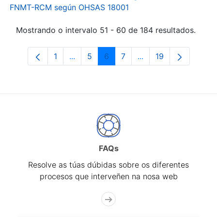
FNMT-RCM según OHSAS 18001
Mostrando o intervalo 51 - 60 de 184 resultados.
1
...
5
6
7
...
19
Páxina
Páxinas intermedias Use pestaña para 
Páxina
Páxina
Páxina
Páxinas intermedias 
Páxina
FAQs
Resolve as túas dúbidas sobre os diferentes
procesos que interveñen na nosa web