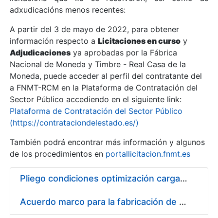
adxudicacións menos recentes:
Mostrar/Ocultar
A partir del 3 de mayo de 2022, para obtener
información respecto a
Licitaciones en curso
y
Mostrar/Ocultar
Adjudicaciones
ya aprobadas por la Fábrica
Mostrar/Ocultar
Nacional de Moneda y Timbre - Real Casa de la
Moneda, puede acceder al perfil del contratante del
a FNMT-RCM en la Plataforma de Contratación del
Sector Público accediendo en el siguiente link:
Plataforma de Contratación del Sector Público
(https://contrataciondelestado.es/)
También podrá encontrar más información y algunos
de los procedimientos en
portallicitacion.fnmt.es
Pliego condiciones optimización cargas compras firmado
Mostrar/Ocultar
Acuerdo marco para la fabricación de piezas