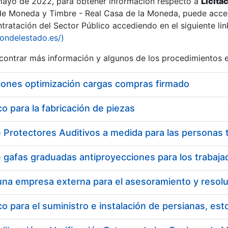
 mayo de 2022, para obtener información respecto a
Licita
de Moneda y Timbre - Real Casa de la Moneda, puede acced
ratación del Sector Público accediendo en el siguiente lin
iondelestado.es/)
ontrar más información y algunos de los procedimientos 
r
iones optimización cargas compras firmado
 para la fabricación de piezas
tar
 para el suministro e instalación de persianas, es