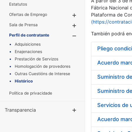
A partir del 3 de
Estatutos
Fábrica Nacional 
Plataforma de Cont
Ofertas de Emprego
Mostrar/Ocultar
(https://contratac
Sala de Prensa
Mostrar/Ocultar
También podrá enc
Perfil de contratante
Mostrar/Oculta
Adquisiciones
Pliego condic
Enajenaciones
Prestación de Servizos
Acuerdo marco
Homologación de provedores
Outras Cuestións de Interese
Histórico
Política de privacidade
Transparencia
Mostrar/Ocul
Acuerdo marco