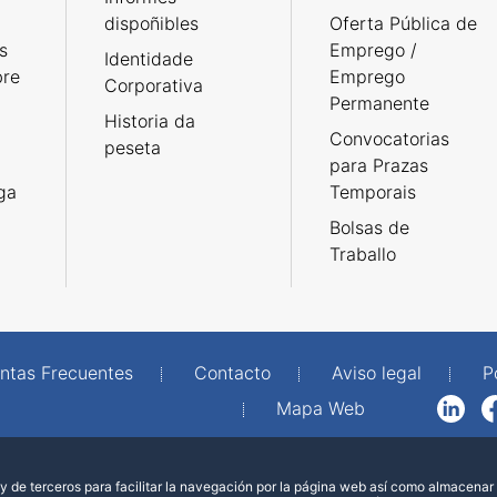
dispoñibles
Oferta Pública de
s
Emprego /
Identidade
bre
Emprego
Corporativa
Permanente
Historia da
Convocatorias
peseta
para Prazas
rga
Temporais
Bolsas de
Traballo
ntas Frecuentes
Contacto
Aviso legal
P
Mapa Web
LinkedIn
Facebook
WhatsAp
 de terceros para facilitar la navegación por la página web así como almacenar 