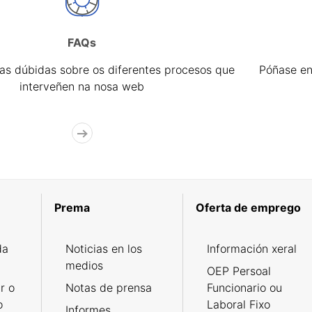
FAQs
úas dúbidas sobre os diferentes procesos que
Póñase en
interveñen na nosa web
Prema
Oferta de emprego
da
Noticias en los
Información xeral
medios
OEP Persoal
r o
Notas de prensa
Funcionario ou
o
Laboral Fixo
Informes