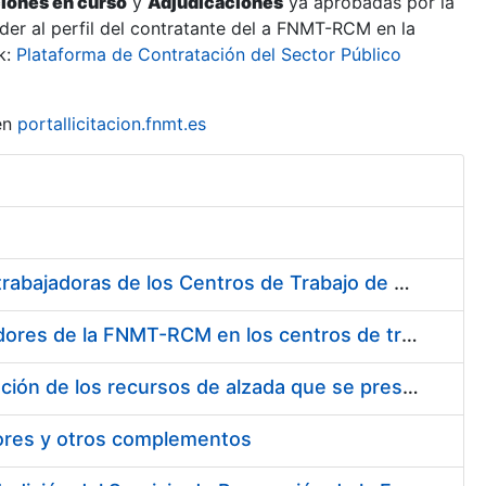
ciones en curso
y
Adjudicaciones
ya aprobadas por la
er al perfil del contratante del a FNMT-RCM en la
k:
Plataforma de Contratación del Sector Público
en
portallicitacion.fnmt.es
Suministro de Protectores Auditivos a medida para las personas trabajadoras de los Centros de Trabajo de Madrid y Burgos
Suministro de gafas graduadas antiproyecciones para los trabajadores de la FNMT-RCM en los centros de trabajo de Madrid y Burgos
Servicios de una empresa externa para el asesoramiento y resolución de los recursos de alzada que se presentan relacionados con procesos de selección para la FNMT-RCM
tores y otros complementos