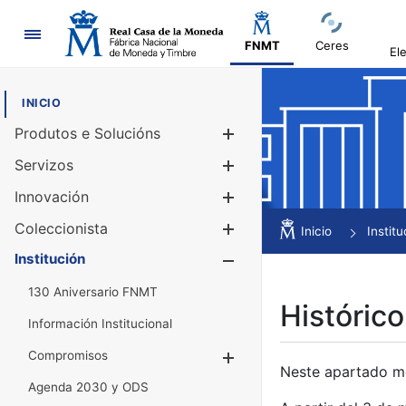
Navegación
FNMT
Ceres
El
INICIO
Produtos e Solucións
Mostrar/Ocul
Servizos
Mostrar/Ocul
Innovación
Mostrar/Ocul
Coleccionista
Mostrar/Ocul
Inicio
Institu
Institución
Mostrar/Ocul
130 Aniversario FNMT
Histórico
Información Institucional
Compromisos
Mostrar/Ocultar
Neste apartado mós
Agenda 2030 y ODS