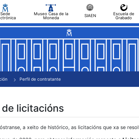
Sede
Museo Casa de la
Escuela de
SIAEN
ectrónica
Moneda
Grabado
tar
tar
tar
tar
ción
Perfil de contratante
tar
 de licitacións
transe, a xeito de histórico, as licitacións que xa se res