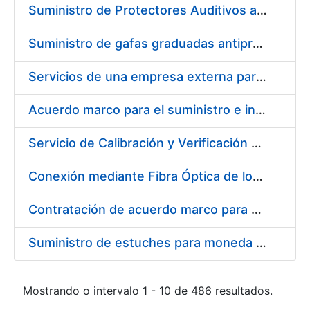
Suministro de Protectores Auditivos a medida para las personas trabajadoras de los Centros de Trabajo de Madrid y Burgos
Suministro de gafas graduadas antiproyecciones para los trabajadores de la FNMT-RCM en los centros de trabajo de Madrid y Burgos
Servicios de una empresa externa para el asesoramiento y resolución de los recursos de alzada que se presentan relacionados con procesos de selección para la FNMT-RCM
Acuerdo marco para el suministro e instalación de persianas, estores y otros complementos
Servicio de Calibración y Verificación Externa de los Equipos de Medición del Servicio de Prevención de la FNMT-RCM
Conexión mediante Fibra Óptica de los Centros de Proceso de Datos (CPDs) de las sedes de la FNMT-RCM de Burgos y Madrid
Contratación de acuerdo marco para el Suministro de Material de Electricidad para la Fábrica Nacional de Moneda y Timbre-Real Casa de la Moneda en su centro de trabajo de Burgos
Suministro de estuches para moneda de 30 €
Mostrando o intervalo 1 - 10 de 486 resultados.