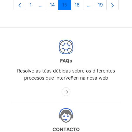
1
...
14
15
16
...
19
Páxina
Páxinas intermedias Use pestaña para na
Páxina
Páxina
Páxina
Páxinas intermedia
Páxina
FAQs
Resolve as túas dúbidas sobre os diferentes
procesos que interveñen na nosa web
CONTACTO