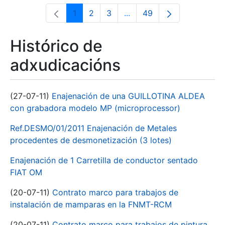
1
2
3
...
49
Páxina
Páxina
Páxina
Páxinas intermedias Use 
Páxina
Histórico de
adxudicacións
(27-07-11)
Enajenación de una GUILLOTINA ALDEA
con grabadora modelo MP (microprocessor)
Ref.DESMO/01/2011 Enajenación de Metales
procedentes de desmonetización (3 lotes)
Enajenación de 1 Carretilla de conductor sentado
FIAT OM
(20-07-11)
Contrato marco para trabajos de
instalación de mamparas en la FNMT-RCM
(20-07-11)
Contrato marco para trabajos de pintura