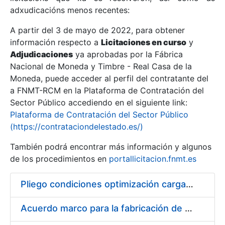
adxudicacións menos recentes:
Mostrar/Ocultar
A partir del 3 de mayo de 2022, para obtener
información respecto a
Licitaciones en curso
y
Mostrar/Ocultar
Adjudicaciones
ya aprobadas por la Fábrica
Mostrar/Ocultar
Nacional de Moneda y Timbre - Real Casa de la
Moneda, puede acceder al perfil del contratante del
a FNMT-RCM en la Plataforma de Contratación del
Sector Público accediendo en el siguiente link:
Plataforma de Contratación del Sector Público
(https://contrataciondelestado.es/)
También podrá encontrar más información y algunos
de los procedimientos en
portallicitacion.fnmt.es
Pliego condiciones optimización cargas compras firmado
Mostrar/Ocultar
Acuerdo marco para la fabricación de piezas