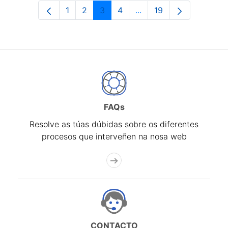
1
2
3
4
...
19
Páxina
Páxina
Páxina
Páxina
Páxinas intermedias Us
Páxina
FAQs
Resolve as túas dúbidas sobre os diferentes
procesos que interveñen na nosa web
CONTACTO