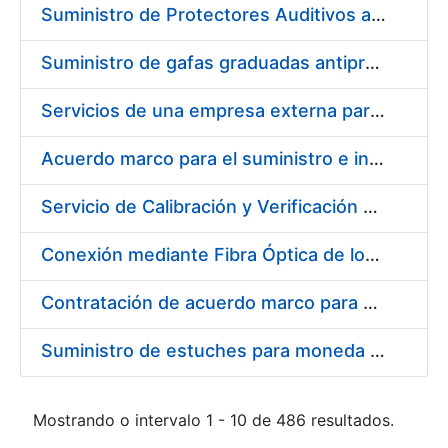
Suministro de Protectores Auditivos a medida para las personas trabajadoras de los Centros de Trabajo de Madrid y Burgos
Suministro de gafas graduadas antiproyecciones para los trabajadores de la FNMT-RCM en los centros de trabajo de Madrid y Burgos
Servicios de una empresa externa para el asesoramiento y resolución de los recursos de alzada que se presentan relacionados con procesos de selección para la FNMT-RCM
Acuerdo marco para el suministro e instalación de persianas, estores y otros complementos
Servicio de Calibración y Verificación Externa de los Equipos de Medición del Servicio de Prevención de la FNMT-RCM
Conexión mediante Fibra Óptica de los Centros de Proceso de Datos (CPDs) de las sedes de la FNMT-RCM de Burgos y Madrid
Contratación de acuerdo marco para el Suministro de Material de Electricidad para la Fábrica Nacional de Moneda y Timbre-Real Casa de la Moneda en su centro de trabajo de Burgos
Suministro de estuches para moneda de 30 €
Mostrando o intervalo 1 - 10 de 486 resultados.