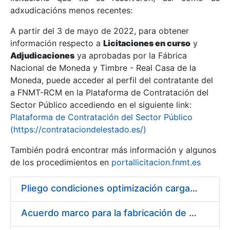
adxudicacións menos recentes:
Mostrar/Ocultar
A partir del 3 de mayo de 2022, para obtener
información respecto a
Licitaciones en curso
y
Mostrar/Ocultar
Adjudicaciones
ya aprobadas por la Fábrica
Mostrar/Ocultar
Nacional de Moneda y Timbre - Real Casa de la
Moneda, puede acceder al perfil del contratante del
a FNMT-RCM en la Plataforma de Contratación del
Sector Público accediendo en el siguiente link:
Plataforma de Contratación del Sector Público
(https://contrataciondelestado.es/)
También podrá encontrar más información y algunos
de los procedimientos en
portallicitacion.fnmt.es
Pliego condiciones optimización cargas compras firmado
Mostrar/Ocultar
Acuerdo marco para la fabricación de piezas