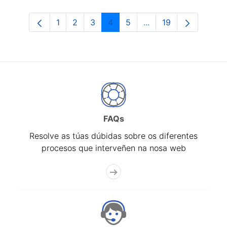
1
2
3
4
5
...
19
Páxina
Páxina
Páxina
Páxina
Páxina
Páxinas intermedias 
Páxina
FAQs
Resolve as túas dúbidas sobre os diferentes
procesos que interveñen na nosa web