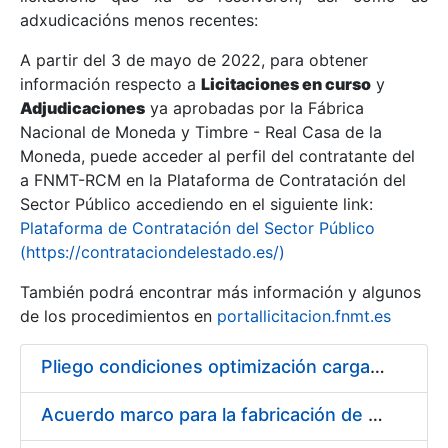
adxudicacións menos recentes:
Mostrar/Ocultar
A partir del 3 de mayo de 2022, para obtener
información respecto a
Licitaciones en curso
y
Mostrar/Ocultar
Adjudicaciones
ya aprobadas por la Fábrica
Mostrar/Ocultar
Nacional de Moneda y Timbre - Real Casa de la
Moneda, puede acceder al perfil del contratante del
a FNMT-RCM en la Plataforma de Contratación del
Sector Público accediendo en el siguiente link:
Plataforma de Contratación del Sector Público
(https://contrataciondelestado.es/)
También podrá encontrar más información y algunos
de los procedimientos en
portallicitacion.fnmt.es
Pliego condiciones optimización cargas compras firmado
Mostrar/Ocultar
Acuerdo marco para la fabricación de piezas