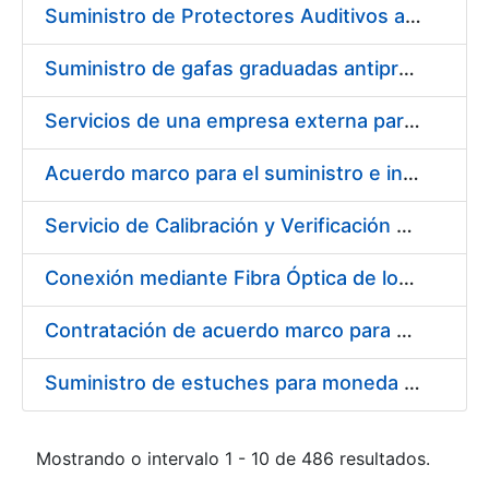
Suministro de Protectores Auditivos a medida para las personas trabajadoras de los Centros de Trabajo de Madrid y Burgos
Suministro de gafas graduadas antiproyecciones para los trabajadores de la FNMT-RCM en los centros de trabajo de Madrid y Burgos
Servicios de una empresa externa para el asesoramiento y resolución de los recursos de alzada que se presentan relacionados con procesos de selección para la FNMT-RCM
Acuerdo marco para el suministro e instalación de persianas, estores y otros complementos
Servicio de Calibración y Verificación Externa de los Equipos de Medición del Servicio de Prevención de la FNMT-RCM
Conexión mediante Fibra Óptica de los Centros de Proceso de Datos (CPDs) de las sedes de la FNMT-RCM de Burgos y Madrid
Contratación de acuerdo marco para el Suministro de Material de Electricidad para la Fábrica Nacional de Moneda y Timbre-Real Casa de la Moneda en su centro de trabajo de Burgos
Suministro de estuches para moneda de 30 €
Mostrando o intervalo 1 - 10 de 486 resultados.