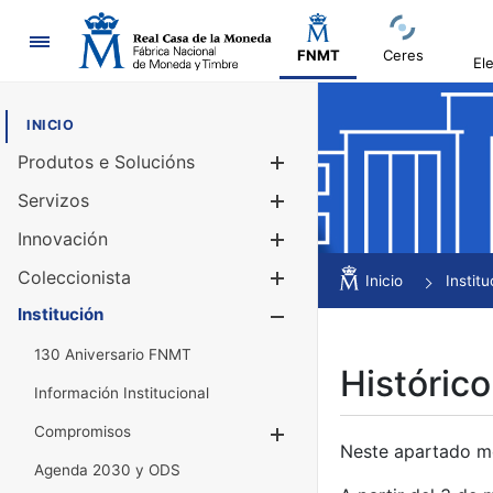
Navegación
FNMT
Ceres
El
INICIO
Produtos e Solucións
Mostrar/Ocul
Servizos
Mostrar/Ocul
Innovación
Mostrar/Ocul
Coleccionista
Mostrar/Ocul
Inicio
Institu
Institución
Mostrar/Ocul
130 Aniversario FNMT
Histórico
Información Institucional
Compromisos
Mostrar/Ocultar
Neste apartado mós
Agenda 2030 y ODS