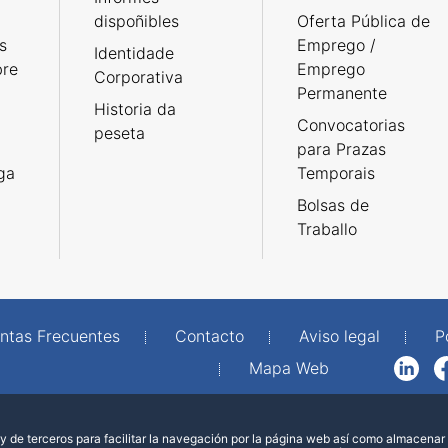
dispoñibles
Oferta Pública de
s
Emprego /
Identidade
bre
Emprego
Corporativa
Permanente
Historia da
Convocatorias
peseta
para Prazas
rga
Temporais
Bolsas de
Traballo
ntas Frecuentes
Contacto
Aviso legal
P
Mapa Web
LinkedIn
Facebook
WhatsAp
 de terceros para facilitar la navegación por la página web así como almacenar 