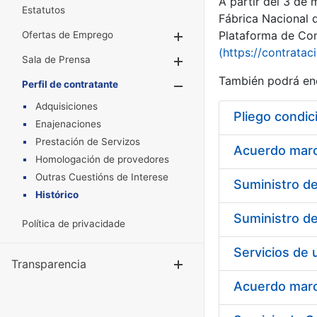
A partir del 3 de
Estatutos
Fábrica Nacional 
Plataforma de Cont
Ofertas de Emprego
Mostrar/Ocultar
(https://contratac
Sala de Prensa
Mostrar/Ocultar
También podrá enc
Perfil de contratante
Mostrar/Oculta
Adquisiciones
Pliego condic
Enajenaciones
Prestación de Servizos
Acuerdo marco
Homologación de provedores
Outras Cuestións de Interese
Histórico
Política de privacidade
Transparencia
Mostrar/Ocul
Acuerdo marco