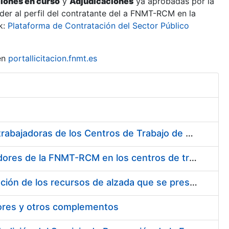
ciones en curso
y
Adjudicaciones
ya aprobadas por la
er al perfil del contratante del a FNMT-RCM en la
k:
Plataforma de Contratación del Sector Público
en
portallicitacion.fnmt.es
Suministro de Protectores Auditivos a medida para las personas trabajadoras de los Centros de Trabajo de Madrid y Burgos
Suministro de gafas graduadas antiproyecciones para los trabajadores de la FNMT-RCM en los centros de trabajo de Madrid y Burgos
Servicios de una empresa externa para el asesoramiento y resolución de los recursos de alzada que se presentan relacionados con procesos de selección para la FNMT-RCM
tores y otros complementos