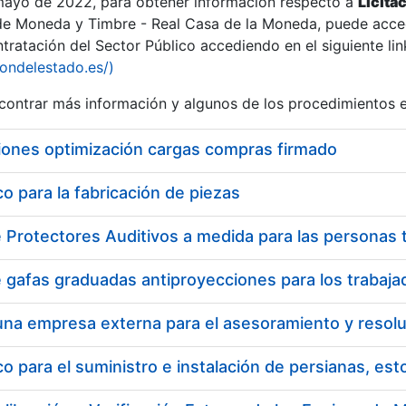
 mayo de 2022, para obtener información respecto a
Licita
de Moneda y Timbre - Real Casa de la Moneda, puede acced
ratación del Sector Público accediendo en el siguiente lin
iondelestado.es/)
ontrar más información y algunos de los procedimientos 
r
iones optimización cargas compras firmado
 para la fabricación de piezas
tar
 para el suministro e instalación de persianas, es