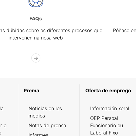
FAQs
úas dúbidas sobre os diferentes procesos que
Póñase en
interveñen na nosa web
Prema
Oferta de emprego
da
Noticias en los
Información xeral
medios
OEP Persoal
r o
Notas de prensa
Funcionario ou
o
Laboral Fixo
Informes