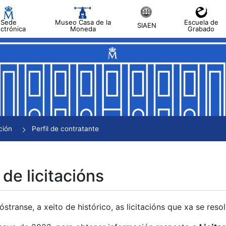
Sede
Museo Casa de la
Escuela de
SIAEN
ectrónica
Moneda
Grabado
tar
tar
tar
tar
ción
Perfil de contratante
tar
 de licitacións
transe, a xeito de histórico, as licitacións que xa se res