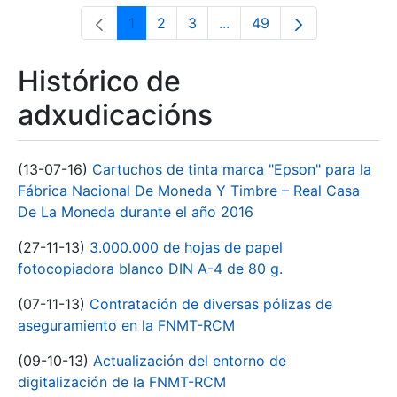
1
2
3
...
49
Páxina
Páxina
Páxina
Páxinas intermedias Use 
Páxina
Histórico de
adxudicacións
(13-07-16)
Cartuchos de tinta marca "Epson" para la
Fábrica Nacional De Moneda Y Timbre – Real Casa
De La Moneda durante el año 2016
(27-11-13)
3.000.000 de hojas de papel
fotocopiadora blanco DIN A-4 de 80 g.
(07-11-13)
Contratación de diversas pólizas de
aseguramiento en la FNMT-RCM
(09-10-13)
Actualización del entorno de
digitalización de la FNMT-RCM