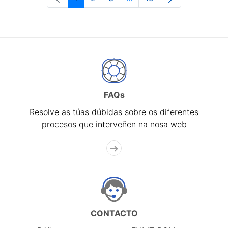
Páxina
Páxina
Páxina
Páxinas intermedias Use 
Páxina
FAQs
Resolve as túas dúbidas sobre os diferentes
procesos que interveñen na nosa web
CONTACTO