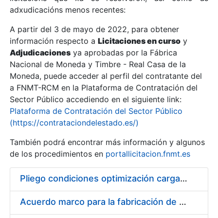
adxudicacións menos recentes:
Mostrar/Ocultar
A partir del 3 de mayo de 2022, para obtener
información respecto a
Licitaciones en curso
y
Mostrar/Ocultar
Adjudicaciones
ya aprobadas por la Fábrica
Mostrar/Ocultar
Nacional de Moneda y Timbre - Real Casa de la
Moneda, puede acceder al perfil del contratante del
a FNMT-RCM en la Plataforma de Contratación del
Sector Público accediendo en el siguiente link:
Plataforma de Contratación del Sector Público
(https://contrataciondelestado.es/)
También podrá encontrar más información y algunos
de los procedimientos en
portallicitacion.fnmt.es
Pliego condiciones optimización cargas compras firmado
Mostrar/Ocultar
Acuerdo marco para la fabricación de piezas