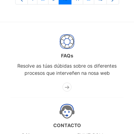
Páxina
Páxinas intermedias Use pestaña para n
Páxina
Páxina
Páxina
Páxinas intermedias
Páxina
FAQs
Resolve as túas dúbidas sobre os diferentes
procesos que interveñen na nosa web
CONTACTO