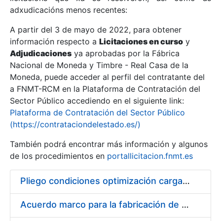
adxudicacións menos recentes:
Mostrar/Ocultar
A partir del 3 de mayo de 2022, para obtener
información respecto a
Licitaciones en curso
y
Mostrar/Ocultar
Adjudicaciones
ya aprobadas por la Fábrica
Mostrar/Ocultar
Nacional de Moneda y Timbre - Real Casa de la
Moneda, puede acceder al perfil del contratante del
a FNMT-RCM en la Plataforma de Contratación del
Sector Público accediendo en el siguiente link:
Plataforma de Contratación del Sector Público
(https://contrataciondelestado.es/)
También podrá encontrar más información y algunos
de los procedimientos en
portallicitacion.fnmt.es
Pliego condiciones optimización cargas compras firmado
Mostrar/Ocultar
Acuerdo marco para la fabricación de piezas