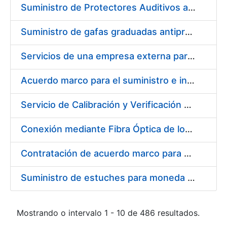
Suministro de Protectores Auditivos a medida para las personas trabajadoras de los Centros de Trabajo de Madrid y Burgos
Suministro de gafas graduadas antiproyecciones para los trabajadores de la FNMT-RCM en los centros de trabajo de Madrid y Burgos
Servicios de una empresa externa para el asesoramiento y resolución de los recursos de alzada que se presentan relacionados con procesos de selección para la FNMT-RCM
Acuerdo marco para el suministro e instalación de persianas, estores y otros complementos
Servicio de Calibración y Verificación Externa de los Equipos de Medición del Servicio de Prevención de la FNMT-RCM
Conexión mediante Fibra Óptica de los Centros de Proceso de Datos (CPDs) de las sedes de la FNMT-RCM de Burgos y Madrid
Contratación de acuerdo marco para el Suministro de Material de Electricidad para la Fábrica Nacional de Moneda y Timbre-Real Casa de la Moneda en su centro de trabajo de Burgos
Suministro de estuches para moneda de 30 €
Mostrando o intervalo 1 - 10 de 486 resultados.