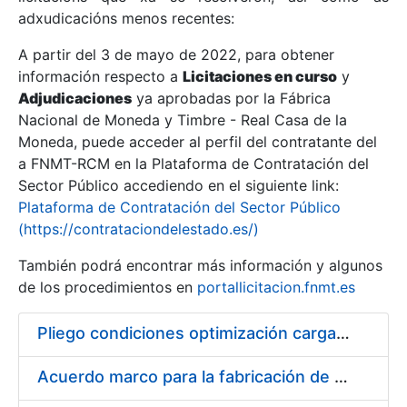
adxudicacións menos recentes:
Mostrar/Ocultar
A partir del 3 de mayo de 2022, para obtener
información respecto a
Licitaciones en curso
y
Mostrar/Ocultar
Adjudicaciones
ya aprobadas por la Fábrica
Mostrar/Ocultar
Nacional de Moneda y Timbre - Real Casa de la
Moneda, puede acceder al perfil del contratante del
a FNMT-RCM en la Plataforma de Contratación del
Sector Público accediendo en el siguiente link:
Plataforma de Contratación del Sector Público
(https://contrataciondelestado.es/)
También podrá encontrar más información y algunos
de los procedimientos en
portallicitacion.fnmt.es
Pliego condiciones optimización cargas compras firmado
Mostrar/Ocultar
Acuerdo marco para la fabricación de piezas