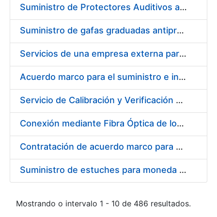
Suministro de Protectores Auditivos a medida para las personas trabajadoras de los Centros de Trabajo de Madrid y Burgos
Suministro de gafas graduadas antiproyecciones para los trabajadores de la FNMT-RCM en los centros de trabajo de Madrid y Burgos
Servicios de una empresa externa para el asesoramiento y resolución de los recursos de alzada que se presentan relacionados con procesos de selección para la FNMT-RCM
Acuerdo marco para el suministro e instalación de persianas, estores y otros complementos
Servicio de Calibración y Verificación Externa de los Equipos de Medición del Servicio de Prevención de la FNMT-RCM
Conexión mediante Fibra Óptica de los Centros de Proceso de Datos (CPDs) de las sedes de la FNMT-RCM de Burgos y Madrid
Contratación de acuerdo marco para el Suministro de Material de Electricidad para la Fábrica Nacional de Moneda y Timbre-Real Casa de la Moneda en su centro de trabajo de Burgos
Suministro de estuches para moneda de 30 €
Mostrando o intervalo 1 - 10 de 486 resultados.