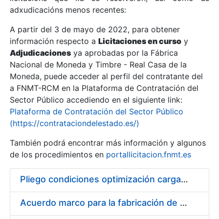
adxudicacións menos recentes:
Mostrar/Ocultar
A partir del 3 de mayo de 2022, para obtener
información respecto a
Licitaciones en curso
y
Mostrar/Ocultar
Adjudicaciones
ya aprobadas por la Fábrica
Mostrar/Ocultar
Nacional de Moneda y Timbre - Real Casa de la
Moneda, puede acceder al perfil del contratante del
a FNMT-RCM en la Plataforma de Contratación del
Sector Público accediendo en el siguiente link:
Plataforma de Contratación del Sector Público
(https://contrataciondelestado.es/)
También podrá encontrar más información y algunos
de los procedimientos en
portallicitacion.fnmt.es
Pliego condiciones optimización cargas compras firmado
Mostrar/Ocultar
Acuerdo marco para la fabricación de piezas