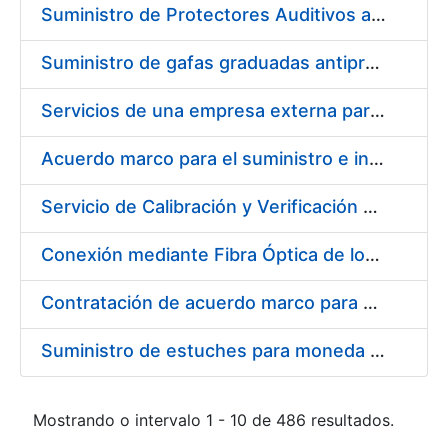
Suministro de Protectores Auditivos a medida para las personas trabajadoras de los Centros de Trabajo de Madrid y Burgos
Suministro de gafas graduadas antiproyecciones para los trabajadores de la FNMT-RCM en los centros de trabajo de Madrid y Burgos
Servicios de una empresa externa para el asesoramiento y resolución de los recursos de alzada que se presentan relacionados con procesos de selección para la FNMT-RCM
Acuerdo marco para el suministro e instalación de persianas, estores y otros complementos
Servicio de Calibración y Verificación Externa de los Equipos de Medición del Servicio de Prevención de la FNMT-RCM
Conexión mediante Fibra Óptica de los Centros de Proceso de Datos (CPDs) de las sedes de la FNMT-RCM de Burgos y Madrid
Contratación de acuerdo marco para el Suministro de Material de Electricidad para la Fábrica Nacional de Moneda y Timbre-Real Casa de la Moneda en su centro de trabajo de Burgos
Suministro de estuches para moneda de 30 €
Mostrando o intervalo 1 - 10 de 486 resultados.