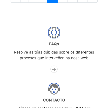
Páxina
Páxinas intermedias Use pestaña para na
Páxina
Páxina
Páxina
Páxina
Páxina
FAQs
Resolve as túas dúbidas sobre os diferentes
procesos que interveñen na nosa web
CONTACTO