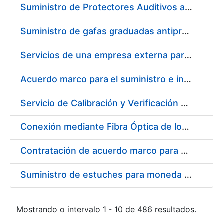
Suministro de Protectores Auditivos a medida para las personas trabajadoras de los Centros de Trabajo de Madrid y Burgos
Suministro de gafas graduadas antiproyecciones para los trabajadores de la FNMT-RCM en los centros de trabajo de Madrid y Burgos
Servicios de una empresa externa para el asesoramiento y resolución de los recursos de alzada que se presentan relacionados con procesos de selección para la FNMT-RCM
Acuerdo marco para el suministro e instalación de persianas, estores y otros complementos
Servicio de Calibración y Verificación Externa de los Equipos de Medición del Servicio de Prevención de la FNMT-RCM
Conexión mediante Fibra Óptica de los Centros de Proceso de Datos (CPDs) de las sedes de la FNMT-RCM de Burgos y Madrid
Contratación de acuerdo marco para el Suministro de Material de Electricidad para la Fábrica Nacional de Moneda y Timbre-Real Casa de la Moneda en su centro de trabajo de Burgos
Suministro de estuches para moneda de 30 €
Mostrando o intervalo 1 - 10 de 486 resultados.