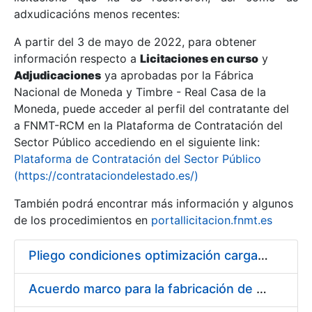
adxudicacións menos recentes:
Mostrar/Ocultar
A partir del 3 de mayo de 2022, para obtener
información respecto a
Licitaciones en curso
y
Mostrar/Ocultar
Adjudicaciones
ya aprobadas por la Fábrica
Mostrar/Ocultar
Nacional de Moneda y Timbre - Real Casa de la
Moneda, puede acceder al perfil del contratante del
a FNMT-RCM en la Plataforma de Contratación del
Sector Público accediendo en el siguiente link:
Plataforma de Contratación del Sector Público
(https://contrataciondelestado.es/)
También podrá encontrar más información y algunos
de los procedimientos en
portallicitacion.fnmt.es
Pliego condiciones optimización cargas compras firmado
Mostrar/Ocultar
Acuerdo marco para la fabricación de piezas