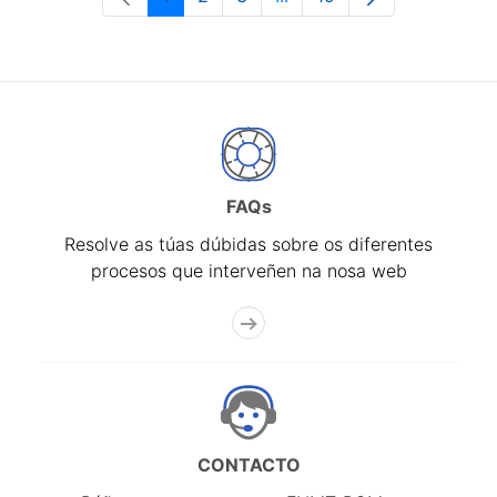
Páxina
Páxina
Páxina
Páxinas intermedias Use 
Páxina
FAQs
Resolve as túas dúbidas sobre os diferentes
procesos que interveñen na nosa web
CONTACTO