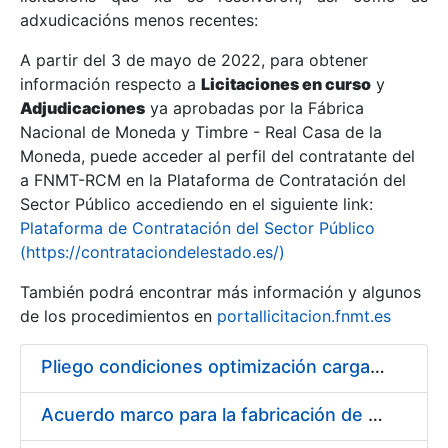
adxudicacións menos recentes:
Mostrar/Ocultar
A partir del 3 de mayo de 2022, para obtener
información respecto a
Licitaciones en curso
y
Mostrar/Ocultar
Adjudicaciones
ya aprobadas por la Fábrica
Mostrar/Ocultar
Nacional de Moneda y Timbre - Real Casa de la
Moneda, puede acceder al perfil del contratante del
a FNMT-RCM en la Plataforma de Contratación del
Sector Público accediendo en el siguiente link:
Plataforma de Contratación del Sector Público
(https://contrataciondelestado.es/)
También podrá encontrar más información y algunos
de los procedimientos en
portallicitacion.fnmt.es
Pliego condiciones optimización cargas compras firmado
Mostrar/Ocultar
Acuerdo marco para la fabricación de piezas