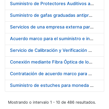
Suministro de Protectores Auditivos a medida para las personas trabajadoras de los Centros de Trabajo de Madrid y Burgos
Suministro de gafas graduadas antiproyecciones para los trabajadores de la FNMT-RCM en los centros de trabajo de Madrid y Burgos
Servicios de una empresa externa para el asesoramiento y resolución de los recursos de alzada que se presentan relacionados con procesos de selección para la FNMT-RCM
Acuerdo marco para el suministro e instalación de persianas, estores y otros complementos
Servicio de Calibración y Verificación Externa de los Equipos de Medición del Servicio de Prevención de la FNMT-RCM
Conexión mediante Fibra Óptica de los Centros de Proceso de Datos (CPDs) de las sedes de la FNMT-RCM de Burgos y Madrid
Contratación de acuerdo marco para el Suministro de Material de Electricidad para la Fábrica Nacional de Moneda y Timbre-Real Casa de la Moneda en su centro de trabajo de Burgos
Suministro de estuches para moneda de 30 €
Mostrando o intervalo 1 - 10 de 486 resultados.