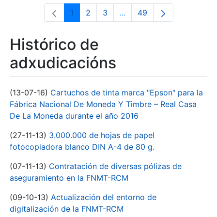
1
2
3
...
49
Páxina
Páxina
Páxina
Páxinas intermedias Use 
Páxina
Histórico de
adxudicacións
(13-07-16)
Cartuchos de tinta marca "Epson" para la
Fábrica Nacional De Moneda Y Timbre – Real Casa
De La Moneda durante el año 2016
(27-11-13)
3.000.000 de hojas de papel
fotocopiadora blanco DIN A-4 de 80 g.
(07-11-13)
Contratación de diversas pólizas de
aseguramiento en la FNMT-RCM
(09-10-13)
Actualización del entorno de
digitalización de la FNMT-RCM