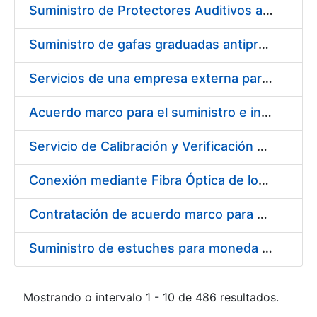
Suministro de Protectores Auditivos a medida para las personas trabajadoras de los Centros de Trabajo de Madrid y Burgos
Suministro de gafas graduadas antiproyecciones para los trabajadores de la FNMT-RCM en los centros de trabajo de Madrid y Burgos
Servicios de una empresa externa para el asesoramiento y resolución de los recursos de alzada que se presentan relacionados con procesos de selección para la FNMT-RCM
Acuerdo marco para el suministro e instalación de persianas, estores y otros complementos
Servicio de Calibración y Verificación Externa de los Equipos de Medición del Servicio de Prevención de la FNMT-RCM
Conexión mediante Fibra Óptica de los Centros de Proceso de Datos (CPDs) de las sedes de la FNMT-RCM de Burgos y Madrid
Contratación de acuerdo marco para el Suministro de Material de Electricidad para la Fábrica Nacional de Moneda y Timbre-Real Casa de la Moneda en su centro de trabajo de Burgos
Suministro de estuches para moneda de 30 €
Mostrando o intervalo 1 - 10 de 486 resultados.