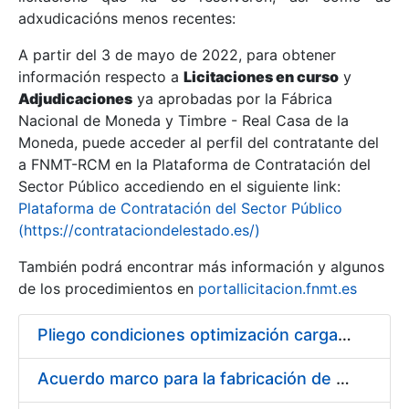
adxudicacións menos recentes:
Mostrar/Ocultar
A partir del 3 de mayo de 2022, para obtener
información respecto a
Licitaciones en curso
y
Mostrar/Ocultar
Adjudicaciones
ya aprobadas por la Fábrica
Mostrar/Ocultar
Nacional de Moneda y Timbre - Real Casa de la
Moneda, puede acceder al perfil del contratante del
a FNMT-RCM en la Plataforma de Contratación del
Sector Público accediendo en el siguiente link:
Plataforma de Contratación del Sector Público
(https://contrataciondelestado.es/)
También podrá encontrar más información y algunos
de los procedimientos en
portallicitacion.fnmt.es
Pliego condiciones optimización cargas compras firmado
Mostrar/Ocultar
Acuerdo marco para la fabricación de piezas