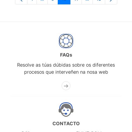
Páxina
Páxinas intermedias Use pestaña para n
Páxina
Páxina
Páxina
Páxinas intermedias
Páxina
FAQs
Resolve as túas dúbidas sobre os diferentes
procesos que interveñen na nosa web
CONTACTO