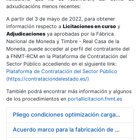
adxudicacións menos recentes:
Mostrar/Ocultar
A partir del 3 de mayo de 2022, para obtener
información respecto a
Licitaciones en curso
y
Mostrar/Ocultar
Adjudicaciones
ya aprobadas por la Fábrica
Mostrar/Ocultar
Nacional de Moneda y Timbre - Real Casa de la
Moneda, puede acceder al perfil del contratante del
a FNMT-RCM en la Plataforma de Contratación del
Sector Público accediendo en el siguiente link:
Plataforma de Contratación del Sector Público
(https://contrataciondelestado.es/)
También podrá encontrar más información y algunos
de los procedimientos en
portallicitacion.fnmt.es
Pliego condiciones optimización cargas compras firmado
Mostrar/Ocultar
Acuerdo marco para la fabricación de piezas