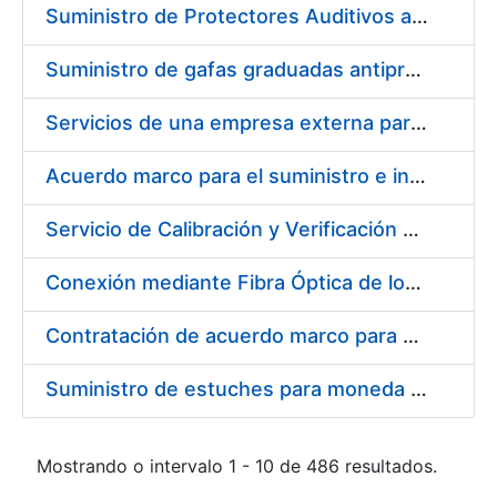
Suministro de Protectores Auditivos a medida para las personas trabajadoras de los Centros de Trabajo de Madrid y Burgos
Suministro de gafas graduadas antiproyecciones para los trabajadores de la FNMT-RCM en los centros de trabajo de Madrid y Burgos
Servicios de una empresa externa para el asesoramiento y resolución de los recursos de alzada que se presentan relacionados con procesos de selección para la FNMT-RCM
Acuerdo marco para el suministro e instalación de persianas, estores y otros complementos
Servicio de Calibración y Verificación Externa de los Equipos de Medición del Servicio de Prevención de la FNMT-RCM
Conexión mediante Fibra Óptica de los Centros de Proceso de Datos (CPDs) de las sedes de la FNMT-RCM de Burgos y Madrid
Contratación de acuerdo marco para el Suministro de Material de Electricidad para la Fábrica Nacional de Moneda y Timbre-Real Casa de la Moneda en su centro de trabajo de Burgos
Suministro de estuches para moneda de 30 €
Mostrando o intervalo 1 - 10 de 486 resultados.