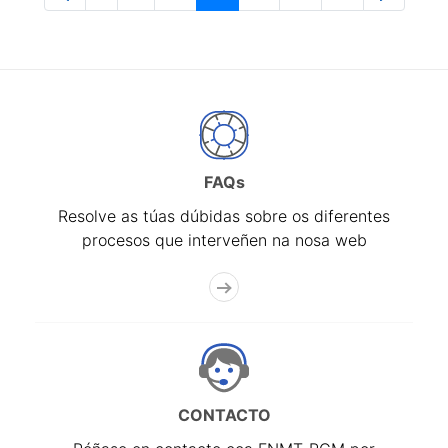
Páxina
Páxinas intermedias Use pestaña para na
Páxina
Páxina
Páxina
Páxina
Páxina
FAQs
Resolve as túas dúbidas sobre os diferentes
procesos que interveñen na nosa web
CONTACTO